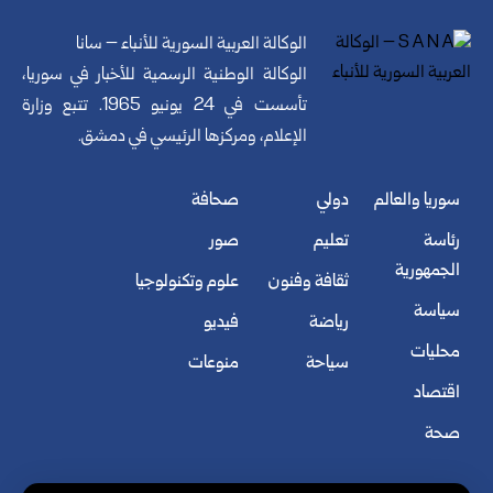
الوكالة العربية السورية للأنباء – سانا
الوكالة الوطنية الرسمية للأخبار في سوريا،
تأسست في 24 يونيو 1965. تتبع وزارة
الإعلام، ومركزها الرئيسي في دمشق.
سوريا والعالم
دولي
صحافة
رئاسة
تعليم
صور
الجمهورية
ثقافة وفنون
علوم وتكنولوجيا
سياسة
رياضة
فيديو
محليات
سياحة
منوعات
اقتصاد
صحة