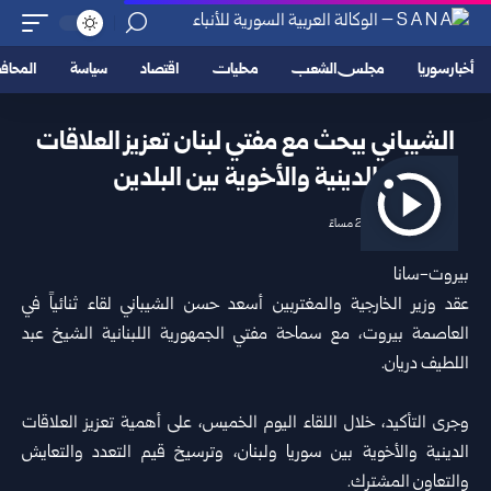
أخبار سوريا
مجلس الشعب
محليات
اقتصاد
سياسة
المحا
الشيباني يبحث مع مفتي لبنان تعزيز العلاقات
الدينية والأخوية بين البلدين
2026/07/02 2:55 مساءً
بيروت-سانا
عقد
وزير الخارجية والمغتربين
أسعد حسن الشيباني
لقاء ثنائياً في
العاصمة بيروت، مع سماحة مفتي الجمهورية اللبنانية الشيخ عبد
اللطيف دريان.
وجرى التأكيد، خلال اللقاء اليوم الخميس، على أهمية تعزيز العلاقات
الدينية والأخوية بين سوريا ولبنان، وترسيخ قيم التعدد والتعايش
والتعاون المشترك.