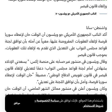
النائب الجمهوري الأمريكي جو ويلسون- x
واشنطن-سانا
أكد النائب الجمهوري الأمريكي جو ويلسون أن الوقت حان لإعطاء سوريا
فرصة لإلغاء العقوبات المفروضة عليها، معرباً عن أمله بأن توافق لجنة
قواعد مجلس النواب على التعديل الذي تقدم به لإلغاء تلك العقوبات،
بموجب قانون قيصر.
وقال ويلسون في منشور عبر حسابه على منصة إكس: ” يسعدني الإدلاء
بشهادتي أمام لجنة قواعد مجلس النواب؛ دعمًا لتعديلي لإلغاء قانون
قيصر في قانون تفويض الدفاع الوطني”، مضيفاً: “حان الوقت لإعطاء
سوريا فرصة، وآمل بأن توافق اللجنة على تعديلي”.
وكان ويلسون أعلن في منشور مماثل الشهر الماضي، أن الوقت حان
لإلغاء قانون قيصر المفروض على سوريا بالكامل، باعتباره أولوية لإدارة
سياسة الخصوصية
باستخدام هذا الموقع ، فإنك توافق على
و
الرئيس الأمريكي دونالد ترامب.
موافق
شروط الاستخدام
.
وأصدر الرئيس ترامب في نهاية شهر حزيران الماضي أمراً تنفيذياً بإنهاء