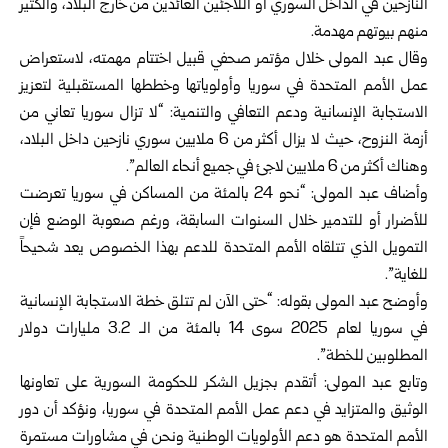
النازحين في الداخل السوري أو اللاجئين العائدين من خارج البلاد، والكثير
منهم بيوتهم مهدمة.
وقال عبد المولى خلال مؤتمر صحفي قبيل اختتام مهمته، لاستعراض
عمل الأمم المتحدة في سوريا وأولوياتها وخططها المستقبلية لتعزيز
الاستجابة الإنسانية ودعم التعافي والتنمية: “لا تزال سوريا تعاني من
أزمة النزوح، حيث لا يزال أكثر من 6 ملايين سوري نازحين داخل البلاد،
وهناك أكثر من 6 ملايين لاجئ في جميع أنحاء العالم”.
وأضاف عبد المولى: “نحو 24 بالمئة من المساكن في سوريا تعرضت
للأضرار أو للتدمير خلال السنوات السابقة، ورغم صعوبة الوضع فإن
التمويل الذي تتلقاه الأمم المتحدة للدعم بهذا الخصوص يعد شحيحاً
للغاية”.
وأوضح عبد المولى بقوله: “حتى الآن لم تتلق خطة الاستجابة الإنسانية
في سوريا لعام 2025 سوى 14 بالمئة من الـ 3.2 مليارات دولار
المطلوبين للخطة”.
وتابع عبد المولى: أتقدم بجزيل الشكر للحكومة السورية على تعاونها
الوثيق والمتزايد في دعم عمل الأمم المتحدة في سوريا، ونؤكد أن دور
الأمم المتحدة هو دعم الأولويات الوطنية ونحن في مشاورات مستمرة