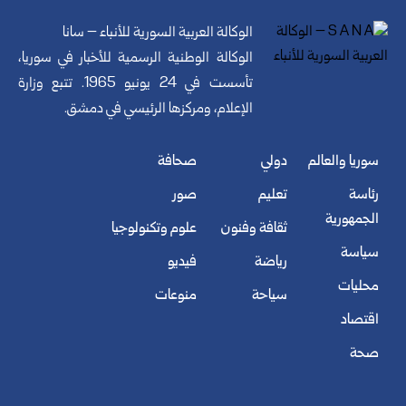
الوكالة العربية السورية للأنباء – سانا
الوكالة الوطنية الرسمية للأخبار في سوريا،
تأسست في 24 يونيو 1965. تتبع وزارة
الإعلام، ومركزها الرئيسي في دمشق.
سوريا والعالم
دولي
صحافة
رئاسة
تعليم
صور
الجمهورية
ثقافة وفنون
علوم وتكنولوجيا
سياسة
رياضة
فيديو
محليات
سياحة
منوعات
اقتصاد
صحة