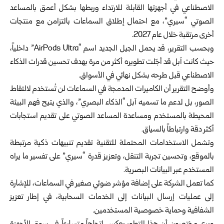
الاصطناعي في أجهزتها القابلة للارتداء وربطها بشكل أعمق بالمساعد
الصوتي “سيري”، مع احتمال إطلاق السماعات بالتزامن مع منتجات
أخرى مرتقبة خلال عام 2027.
وبحسب التقرير، قد يحمل الجيل الجديد اسم “AirPods Ultra” داخلياً،
حيث كانت آبل قد أجّلت تطويره أكثر من مرة بهدف تحسين قدرات الذكاء
الاصطناعي قبل طرحه بشكل نهائي في الأسواق.
وأوضح التقرير أن الكاميرات المدمجة في السماعات لن تُستخدم لالتقاط
الصور، بل لدعم ما تسميه آبل “الذكاء البصري”، والذي يتيح فهم البيئة
المحيطة بالمستخدم ومساعدة المساعد الصوتي على تقديم استجابات
أكثر دقة وارتباطاً بالسياق.
وتشمل الاستخدامات المحتملة للتقنية تقديم تنبيهات ذكية مرتبطة
بالموقع، وتحسين تجربة التنقل، وتعزيز قدرة “سيري” على تفسير ما يراه
المستخدم عبر البيانات البصرية.
كما تعمل الشركة على إضافة مؤشر ضوئي صغير في السماعات، للإشارة
إلى عمليات إرسال البيانات إلى الخدمات السحابية، في إطار تعزيز
الشفافية وحماية خصوصية المستخدمين.