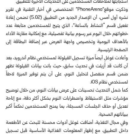
استجابتها لملاحظات المستخدمين على التحديثات الأخيرة للتطبيق.
وذكرت موقع”PhoneArena” المتخصص في أخبار التقنية في تقرير
نشره أول أمس، أن الإصدار الجديد من التطبيق (5.02) تضمن إعادة
تفعيل قسم “النشاط بالساعة”، الذي يتيح للمستخدمين متابعة عدد
خطواتهم خلال اليوم عبر رسوم بيانية تفصيلية، مع إمكانية مقارنة الأداء
بالأهداف اليومية وتخصيص واجهة العرض عبر إضافة البطاقة إلى
الصفحة الرئيسية.
وأعادت غوغل أيضاً ميزة تسجيل القيلولة لمستخدمي نظام أندرويد، بعد
أن كانت قد أُزيلت في تحديث سابق، حيث باتت بيانات القيلولة تظهر
ضمن قسم منفصل لتحليل النوم، على أن يتم توفير الميزة لاحقاً
لمستخدمي نظام iOS.
كما شمل التحديث تحسينات على عرض بيانات النوم، من خلال توضيح
مؤشرات مثل الاستيقاظ واضطرابات النوم بشكل أكثر دقة، مع إتاحة
تعديل أو حذف الجلسات المسجلة، بما يمنح المستخدمين تحكماً أكبر
ببياناتهم الصحية.
وفي مجال التغذية، أضافت غوغل أدوات محسنة للبحث عن الأطعمة
داخل التطبيق، مع إظهار المعلومات الغذائية الأساسية قبل تسجيل