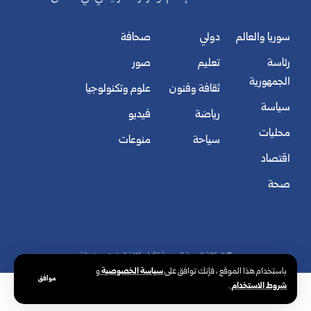
سوريا والعالم
دولي
صحافة
رئاسة
تعليم
صور
الجمهورية
ثقافة وفنون
علوم وتكنولوجيا
سياسة
رياضة
فيديو
محليات
سياحة
منوعات
اقتصاد
صحة
© الوكالة العربية السورية للأنباء. كافة الحقوق محفوظة.
سياسة الخصوصية
باستخدام هذا الموقع ، فإنك توافق على
و
موافق
شروط الاستخدام
.