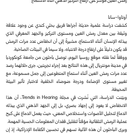
أوتاوا-سانا
كشفت دراسة علمية حديثة أجراها فريق بحثي كندي عن وجود علاقة
وثيقة بين معدل رمش العين ومستوى التركيز والجهد المعرفي الذي
يبذله الإنسان أثناء الاستماع، مشيرةً إلى أن انخفاض عدد مرات الرمش
قد يكون دليلاً على ارتفاع درجة الانتباه، ولا سيما في البيئات الصاخبة.
ووفقاً لما نقله موقع روسيا اليوم، توصل باحثون من جامعة كونكورديا
في مدينة مونتريال إلى هذه النتائج بعد إجراء تجربتين، جرى خلالهما رصد
عدد مرات رمش العين أثناء استماع المتطوعين إلى جمل مسموعة، مع
تغيير مستوى الإضاءة ودرجة ضوضاء الخلفية لاختبار تأثير البيئة
المحيطة.
وبيّنت الدراسة، التي نُشرت في مجلة Trends in Hearing، أن هذا
الانخفاض لا يعود إلى إجهاد بصري، بل إلى الجهد الذهني الذي يبذله
الدماغ لتحليل الأصوات واستخلاص المعنى، حيث يعمل الدماغ على كبح
عملية الرمش التلقائية مؤقتاً لتقليل فقدان المعلومات الحسية المهمة.
ويرى الباحثون أن هذه الآلية تسهم في تحسين الكفاءة الإدراكية، إذ إن