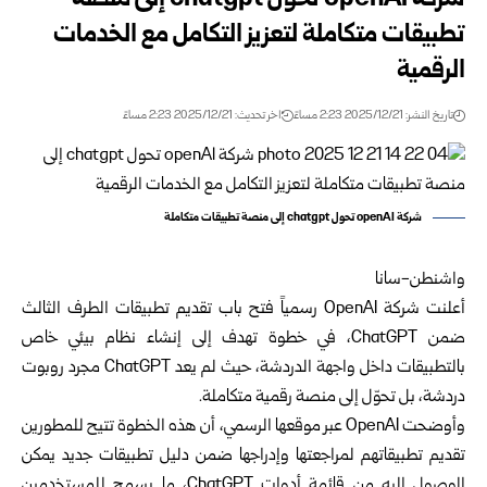
شركة openAl تحول chatgpt إلى منصة
تطبيقات متكاملة لتعزيز التكامل مع الخدمات
الرقمية
تاريخ النشر: 2025/12/21 2:23 مساءً
اخر تحديث: 2025/12/21 2:23 مساءً
شركة openAl تحول chatgpt إلى منصة تطبيقات متكاملة
واشنطن-سانا
أعلنت شركة OpenAI رسمياً فتح باب تقديم تطبيقات الطرف الثالث
ضمن ChatGPT، في خطوة تهدف إلى إنشاء نظام بيئي خاص
بالتطبيقات داخل واجهة الدردشة، حيث لم يعد ChatGPT مجرد روبوت
دردشة، بل تحوّل إلى منصة رقمية متكاملة.
وأوضحت OpenAI عبر موقعها الرسمي، أن هذه الخطوة تتيح للمطورين
تقديم تطبيقاتهم لمراجعتها وإدراجها ضمن دليل تطبيقات جديد يمكن
الوصول إليه من قائمة أدوات ChatGPT، ما يسمح للمستخدمين