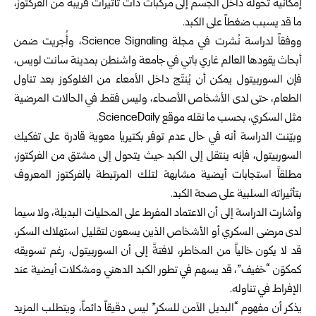
إمكانية تحوله داخل الجسم إلى مركبات ذات تأثيرات قريبة من الفركتوز،
ما قد يسبب ضغطاً على الكبد.
ووفقاً لدراسة نُشرت في مجلة Science Signaling، وأُجريت ضمن
أبحاث يقودها العالم غاري باتي في جامعة واشنطن بمدينة سانت لويس،
فإن السوربيتول يمكن أن يُنتَج داخل الأمعاء من الغلوكوز بعد تناول
الطعام، حتى لدى الأشخاص الأصحاء، وليس فقط في الحالات المرضية
مثل السكري، بحسب ما نقله موقع ScienceDaily.
وبيّنت الدراسة أنه في حال عدم توفر بكتيريا معوية قادرة على تفكيك
السوربيتول، فإنه ينتقل إلى الكبد حيث يتحول إلى مشتق من الفركتوز،
مطلقاً استجابات أيضية مشابهة لتلك المرتبطة بالفركتوز المعروف
بتأثيراته السلبية على صحة الكبد.
وأشارت الدراسة إلى أن الاعتماد المفرط على المحليات البديلة، ولا سيما
لدى مرضى السكري أو الأشخاص الذين يسعون لتقليل استهلاك السكر،
قد لا يكون خالياً من المخاطر، لافتةً إلى أن السوربيتول، رغم تسويقه
كمكوّن “خفيف”، قد يسهم في تطور الكبد الدهني ومشكلات أيضية عند
الإفراط في تناوله.
يذكر أن مفهوم “البديل الآمن للسكر” ليس دقيقاً دائماً، ويتطلب المزيد