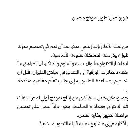
 الصيني تشي جينغانغ، البالغ من العمر 14 عاماً، من لفت الأنظار بإنجاز علمي مبكر، بعد أن نجح في تصميم محرك
الطيران ودراسته المستقلة لعلومه الأساسية.
Intere المتخصص في تغطية أخبار التكنولوجيا والهندسة والعلوم والابتكار، أن المراهق بدأ
فه بالطائرات الورقية إلى التعمق في مبادئ الطيران، قبل أن
 التصميم بمساعدة الحاسوب، إلى جانب تعلّم مفاهيم متقدمة
.
روعه، وتمكن خلال ستة أشهر من إنتاج نموذج أولي لمحرك نفاث
ة الاحتراق ومحاذاة الضاغط، وهو حالياً يعمل على تحسين
صلة تطوير ابتكاره العلمي.
ل أفكارهم إلى مشاريع عملية قابلة للتطوير مستقبلاً.