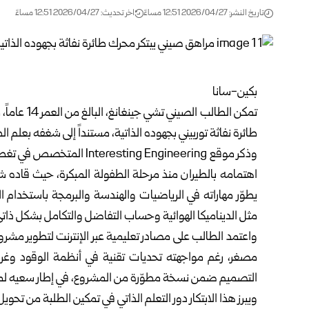
تاريخ النشر: 2026/04/27 12:51 مساءً
اخر تحديث: 2026/04/27 12:51 مساءً
بكين-سانا
تمكن الطالب
طائرة نفاثة توربيني بجهوده الذاتية، مستنداً إلى شغفه بعلم 
وذكر موقع sting Engineering
اهتمامه بالطيران منذ مرحلة الطفولة المبكرة، حيث قاده شغ
يطوّر مهاراته في الرياضيات والهندسة والبرمجة باستخدام
مثل الديناميكا الهوائية وحساب التفاضل والتكامل بشكل ذاتي
واعتمد الطالب على مصادر تعليمية عبر الإنترنت لتطوير مش
مصغر، رغم مواجهته تحديات تقنية في أنظمة الوقود وغرف
التصميم ضمن نسخة مطوّرة من المشروع، في إطار سعيه لموا
ويبرز هذا الابتكار دور التعلم الذاتي في تمكين الطلبة من تحوي