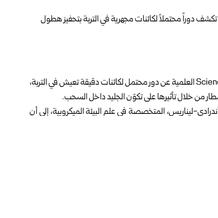
كشفت دراسة علمية حديثة نُشرت في دورية Science Advances العلمية عن دور محتمل لكائنات دقيقة تعيش في التربة،
ار من خلال تأثيرها على تكوّن الجليد داخل السحب.
أندرادي-ليناريس، المتخصصة في علم البيئة الميكروبية، إلى أن
ينات طبيعية تعمل كنوى لتشكيل بلورات الجليد عند درجات حرارة
د داخل السحب إلى جليد، وهي خطوة أساسية في بدء الهطول
ي، بمشاركة باحثين من جامعات ومراكز بحثية أوروبية، من بينها
ة في ألمانيا، إلى جانب مؤسسات علمية أخرى متخصصة في علم
جمها وقدرتها على الذوبان في الماء، ما يسهّل انتقالها من التربة
ّن بلورات الجليد داخل السحب.