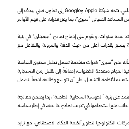
في خطوة تعكس تسارع التحولات في قطاع الذكاء الاصطناعي، تتجه شركتا Apple وGoogle إلى تعاون تقني يهدف إلى
 المساعد الصوتي “سيري”، بما يعزز قدراته على فهم الأوامر
هذا التعاون يمتد لعدة سنوات، ويقوم على إدماج نماذج “جيميناي” في بنية
يتمتع بقدرات أعلى من حيث الدقة والمرونة والتفاعل مع
 شأنه منح “سيري” قدرات متقدمة تشمل تحليل محتوى الشاشة
 المهام متعددة الخطوات، إضافةً إلى تقليل زمن الاستجابة
ستقبلية لأنظمة التشغيل، على أن تتوسع وظائفه لاحقاً لتشمل
تمد على بنية “الحوسبة السحابية الخاصة”، بما يضمن معالجة
 جانب منع استخدامها في تدريب نماذج خارجية، في إطار سياسة
ات التكنولوجيا لتطوير أنظمة الذكاء الاصطناعي، مع تزايد