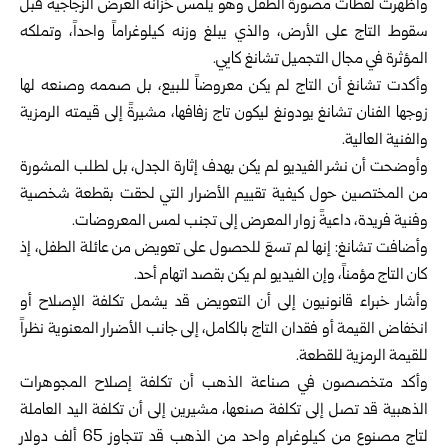
وأظهرت لقطات مصورة الطفل وهو يلمس خزانة العرض الزجاجية قبل
سقوط التاج على الأرض، والذي يبلغ وزنه كيلوغراماً واحداً، وتملكه
المؤثرة في مجال التجميل تشانغ كايي.
وأكدت تشانغ أن التاج لم يكن معروضاً للبيع، بل صممه وصنعه لها
زوجها الفنان تشانغ يودونغ ليكون تاج زفافها، مشيرةً إلى قيمته الرمزية
والفنية العالية.
وأوضحت أن نشر الفيديو لم يكن بهدف إثارة الجدل، بل لطلب المشورة
من المختصين حول كيفية تقييم الأضرار التي لحقت بقطعة شخصية
وفنية فريدة، داعيةً زوار المعرض إلى تجنب لمس المعروضات.
وأضافت تشانغ: إنها لم تسعَ للحصول على تعويض من عائلة الطفل، إذ
كان التاج مؤمناً، وإن الفيديو لم يكن بقصد اتهام أحد.
وأشار خبراء قانونيون إلى أن التعويض قد يشمل تكلفة الإصلاح أو
انخفاض القيمة أو فقدان التاج بالكامل، إلى جانب الأضرار المعنوية نظراً
للقيمة الرمزية للقطعة.
وأكد متخصصون في صناعة الذهب أن تكلفة إصلاح المجوهرات
الذهبية قد تصل إلى تكلفة صنعها، مشيرين إلى أن تكلفة اليد العاملة
لتاج مصنوع من كيلوغرام واحد من الذهب قد تتجاوز 65 ألف دولار