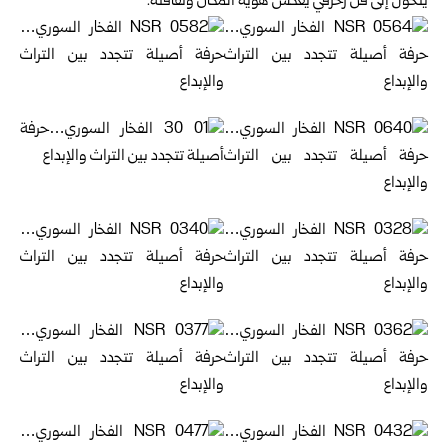
يتحول إلى فن زخرفي يعكس هوية المكان وثقافته.