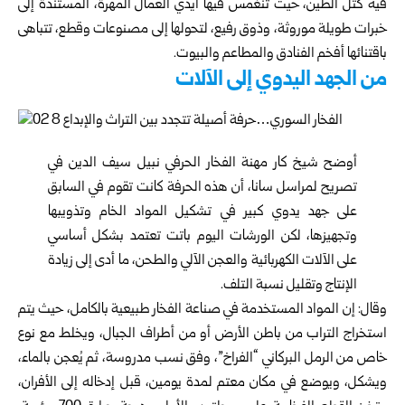
فيه كتل الطين، حيث تنغمس فيها أيدي العمال المهرة، المستندة إلى
خبرات طويلة موروثة، وذوق رفيع، لتحولها إلى مصنوعات وقطع، تتباهى
باقتنائها أفخم الفنادق والمطاعم والبيوت.
من الجهد اليدوي إلى الآلات
أوضح شيخ كار مهنة الفخار الحرفي نبيل سيف الدين في
تصريح لمراسل سانا، أن هذه الحرفة كانت تقوم في السابق
على جهد يدوي كبير في تشكيل المواد الخام وتذويبها
وتجهيزها، لكن الورشات اليوم باتت تعتمد بشكل أساسي
على الآلات الكهربائية والعجن الآلي والطحن، ما أدى إلى زيادة
الإنتاج وتقليل نسبة التلف.
وقال: إن المواد المستخدمة في صناعة الفخار طبيعية بالكامل، حيث يتم
استخراج التراب من باطن الأرض أو من أطراف الجبال، ويخلط مع نوع
خاص من الرمل البركاني “الفراخ”، وفق نسب مدروسة، ثم يُعجن بالماء،
ويشكل، ويوضع في مكان معتم لمدة يومين، قبل إدخاله إلى الأفران،