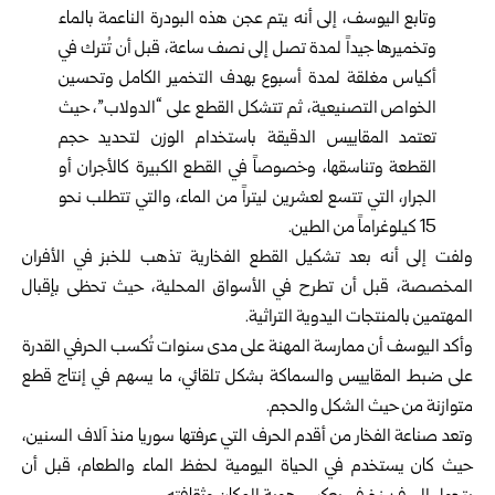
وتابع اليوسف، إلى أنه يتم عجن هذه البودرة الناعمة بالماء
وتخميرها جيداً لمدة تصل إلى نصف ساعة، قبل أن تُترك في
أكياس مغلقة لمدة أسبوع بهدف التخمير الكامل وتحسين
الخواص التصنيعية، ثم تتشكل القطع على “الدولاب”، حيث
تعتمد المقاييس الدقيقة باستخدام الوزن لتحديد حجم
القطعة وتناسقها، وخصوصاً في القطع الكبيرة كالأجران أو
الجرار، التي تتسع لعشرين ليتراً من الماء، والتي تتطلب نحو
15 كيلوغراماً من الطين.
ولفت إلى أنه بعد تشكيل القطع الفخارية تذهب للخبز في الأفران
المخصصة، قبل أن تطرح في الأسواق المحلية، حيث تحظى بإقبال
المهتمين بالمنتجات اليدوية التراثية.
وأكد اليوسف أن ممارسة المهنة على مدى سنوات تُكسب الحرفي القدرة
على ضبط المقاييس والسماكة بشكل تلقائي، ما يسهم في إنتاج قطع
متوازنة من حيث الشكل والحجم.
وتعد صناعة الفخار من أقدم الحرف التي عرفتها سوريا منذ آلاف السنين،
حيث كان يستخدم في الحياة اليومية لحفظ الماء والطعام، قبل أن