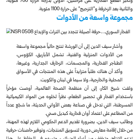
وتخبز القطع الفخارية على مرحلتين، الأولى بدرجة حرارة 700 مئوية،
والثانية بعد الزخرفة و”التزجيج” على حرارة 1100 مئوية.
مجموعة واسعة من الأدوات
وأشار سيف الدين إلى أن الورشة تنتج حالياً مجموعة واسعة
من الأدوات المنزلية والفنية، تشمل الأباريق، الكؤوس،
الطناجر الفخارية، والمجسمات، الزخارف الجدارية، وغيرها،
وأكد أن هناك طلباً متزايداً على هذه المنتجات في الأسواق
المحلية والخارجية، ولا سيما في لبنان والكويت.
ولفت شيخ الكار، إلى أن منظمة الصحة العالمية، أوصت مؤخراً
باستخدام الفخار في تحضير الطعام، نظراً لخلوه من المواد الكيميائية
المسرطنة، التي تدخل في صناعة بعض الأواني الحديثة، ما شجّع عدداً
من المطاعم على اعتماد أوان فخارية كبديل صحي.
وطالب سيف الدين، بضرورة تقديم الدعم الحكومي اللازم لهذه المهنة،
من خلال إقامة معارض دورية لتسويق المنتجات، وتوفير حاضنات حرفية