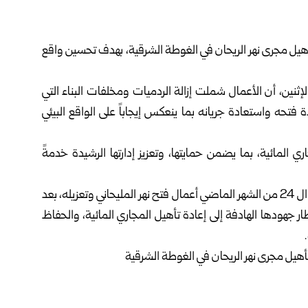
أهيل مجرى نهر الريحان في الغوطة الشرقية، بهدف تحسين واقع
 الإثنين، أن الأعمال شملت إزالة الردميات ومخلفات البناء التي
 فتحه واستعادة جريانه بما ينعكس إيجاباً على الواقع البيئي
ري المائية، بما يضمن حمايتها، وتعزيز إدارتها الرشيدة خدمةً
وكانت مديرية الموارد المائية في دمشق وريفها، واصلت في ال 24 من الشهر الماضي أعمال فتح نهر المليحاني وتعزيله، بعد
ر جهودها الهادفة إلى إعادة تأهيل المجاري المائية، والحفاظ