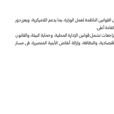
وانين الناظمة لعمل الوزارة، بما يدعم اللامركزية، ويعزز دور
فاءة أعلى.
مراجعات تشمل قوانين الإدارة المحلية، وحماية البيئة، والقانون
اقتصادية، والنظافة، وإزالة أنقاض الأبنية المتضررة، في مسار
ين.
قد أعلن في 18 من شهر أيار الماضي، أن الوزارة تعمل حالياً على حزمة واسعة
شر، بهدف بناء إدارة أكثر كفاءة ووضوحاً وعدالة، مؤكداً أن
.