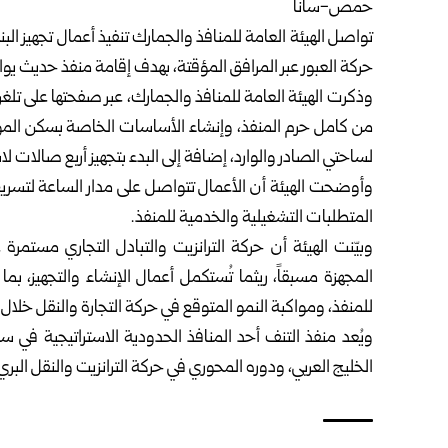
حمص-سانا
تواصل
الهيئة العامة للمنافذ والجمارك
تنفيذ أعمال تجهيز البن
حركة العبور عبر المرافق المؤقتة، بهدف إقامة منفذ حديث يو
وذكرت الهيئة العامة للمنافذ والجمارك، عبر صفحتها على تلغرام
من كامل حرم المنفذ، وإنشاء الأساسات الخاصة بسكن الموظفين
لساحتي الصادر والوارد، إضافة إلى البدء بتجهيز أربع صالات لا
وأوضحت الهيئة أن الأعمال تتواصل على مدار الساعة لتسريع و
المتطلبات التشغيلية والخدمية للمنفذ.‏
وبيّنت الهيئة أن حركة الترانزيت والتبادل التجاري مستمر
‏المجهزة مسبقاً، ريثما تُستكمل أعمال الإنشاء والتجهيز، 
للمنفذ، ‏ومواكبة النمو المتوقع في حركة التجارة والنقل خلال ا
ويُعد منفذ التنف أحد المنافذ الحدودية الاستراتيجية في سو
‏الخليج العربي، ودوره المحوري في حركة الترانزيت والنقل البري