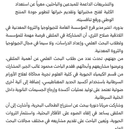
والتشريعات الداعمة للمبدعين والباحثين، معرباً عن استعداد
الكلية لفتح مختبراتها وتقديم خبراتها لتطوير جودة المنتج
الوطني ورفع تنافسيته.
بدوره، اعتبر مدير فرع المؤسسة العامة للجيولوجيا والثروة المعدنية في
اللاذقية صلاح اللري، أن المشاركة في الملتقى فرصة مهمة للمؤسسة
ولطلاب البحث العلمي، وإعداد الدراسات، ولا سيما في مجال الجيولوجيا
والثروة المعدنية.
من جهتهم، تحدث عدد من طلاب البحث العلمي عن أهمية الملتقى،
وعرضوا مشاريعهم وأبحاثهم، فقدم الباحث محمود غالب الجبر، المشارك
من قسم الكيمياء الحيوية في كلية العلوم تجربة محاكاة لعلاج الأورام
السرطانية باستخدام أكسيد الحديد المغناطيسي، إضافة إلى آلية أخرى
ضوئية تعتمد على توليد عمليات أكسدة وإرجاع الجسيمات النانوية داخل
الخلية السرطانية.
وشاركت مريانا دنورة ببحث عن استزراع الطحالب البحرية، وأشارت إلى أن
الملتقى يساعد في إلقاء الضوء على الأفكار البحثية، واستثمار الثروات
الحيوية، ويُعين الباحث على تقديم مشاريعه في مختلف مجالات البحث