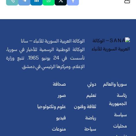
الوكالة العربية السورية للأنباء – سانا
الوكالة الوطنية الرسمية للأخبار في سوريا،
تأسست في 24 يونيو 1965. تتبع وزارة
الإعلام، ومركزها الرئيسي في دمشق.
سوريا والعالم
دولي
صحافة
رئاسة
تعليم
صور
الجمهورية
ثقافة وفنون
علوم وتكنولوجيا
سياسة
رياضة
فيديو
محليات
سياحة
منوعات