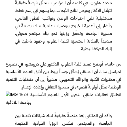
محمد هارون، في كلمته أن المؤتمرات تمثّل فرصةً حقيقيةً
لتبادل الأفكار وعرض نتائج الأبحاث، بما يسهم في رسم خطط
مستقبلية تلبي احتياجات الوطن وتواكب التطوّر العالمي،
وأشار إلى أهمية الخروج بتوصيات علمية تترك بصمةً في
مسيرة الجامعة وتحقّق رؤيتها نحو بناء مجتمع معرفي،
مشيداً بالمكانة المتميزة لكلية العلوم، وجهود باحثيها في
إثراء الحركة البحثية.
من جانبه، أوضح عميد كلية العلوم، الدكتور علي درويشو، في تصريح
لمراسل سانا، أن الملتقى يُشكّل جسراً يربط بين آفاق العلوم الأساسية
في مختبرات الكلية والواقع التطبيقي، مشيراً إلى أن متطلبات التنمية
الوطنية تمثّل أولويةً قصوى في مسيرة التعافي وإعادة الإعمار.
وأكد أن الملتقى يُعدّ منصةً حقيقيةً لبناء شراكات فاعلة بين
الجامعة والمجتمع، تعكس الرؤيا القيادية الحكيمة