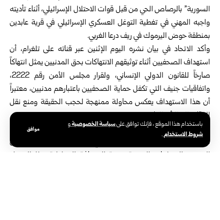
السورية” بالرصاص الحي من قبل قوات الاحتلال الإسرائيلي، أثناء تأديته
واجبه المهني في تغطية التوغل العسكري الإسرائيلي في قرية عابدين
بمنطقة حوض اليرموك في ريف
درعا
الغربي.
وأكد الاتحاد في بيان نشره اليوم الإثنين عبر قناته على تلغرام، أن
استهداف الصحفيين أثناء توثيقهم الانتهاكات بحق المدنيين يمثل انتهاكاً
صارخاً للقانون الدولي الإنساني، ولقرار مجلس الأمن رقم 2222،
واتفاقيات جنيف التي تكفل حماية الصحفيين باعتبارهم مدنيين، معتبراً
أن هذا الاستهداف يعكس محاولة ممنهجة لحجب الحقيقة ومنع نقل
الوقائع إلى الرأي العام.
سياسة الخصوصية
باستخدام هذا الموقع ، فإنك توافق على
و
وشدد الاتحاد على أن هذه الاعتداءات لن تثني الإعلاميين السوريين عن
موافق
شروط الاستخدام
.
أداء رسالتهم المهنية، داعياً الاتحاد الدولي للصحفيين، واتحاد الصحفيين
العرب، والمنظمات المعنية بحرية الصحافة إلى إدانة هذا الاعتداء
والعمل على محاسبة الاحتلال على استهدافه المتكرر للصحفيين.
وأعرب اتحاد الصحفيين السوريين عن تضامنه الكامل مع طاقم
“الإخبارية السورية”، موجهاً التحية والتقدير لجميع الإعلاميين الذين
يواصلون نقل الحقيقة رغم المخاطر.