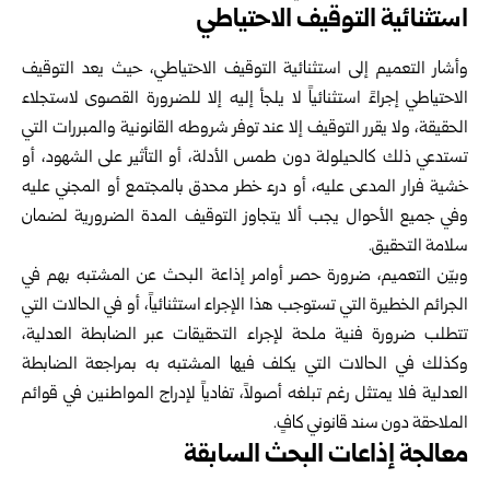
استثنائية التوقيف الاحتياطي
وأشار التعميم إلى استثنائية التوقيف الاحتياطي، حيث يعد التوقيف
الاحتياطي إجراءً استثنائياً لا يلجأ إليه إلا للضرورة القصوى لاستجلاء
الحقيقة، ولا يقرر التوقيف إلا عند توفر شروطه القانونية والمبررات التي
تستدعي ذلك كالحيلولة دون طمس الأدلة، أو التأثير على الشهود، أو
خشية فرار المدعى عليه، أو درء خطر محدق بالمجتمع أو المجني عليه
وفي جميع الأحوال يجب ألا يتجاوز التوقيف المدة الضرورية لضمان
سلامة التحقيق.
وبيّن التعميم، ضرورة حصر أوامر إذاعة البحث عن المشتبه بهم في
الجرائم الخطيرة التي تستوجب هذا الإجراء استثنائياً، أو في الحالات التي
تتطلب ضرورة فنية ملحة لإجراء التحقيقات عبر الضابطة العدلية،
وكذلك في الحالات التي يكلف فيها المشتبه به بمراجعة الضابطة
العدلية فلا يمتثل رغم تبلغه أصولاً، تفادياً لإدراج المواطنين في قوائم
الملاحقة دون سند قانوني كافٍ.
معالجة إذاعات البحث السابقة