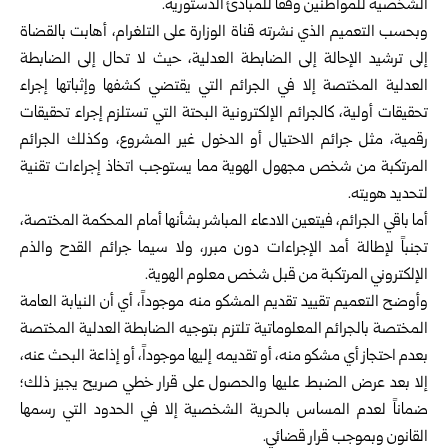
الشخصية للمواطنين وفقاً للمبادئ الدستورية.
وبحسب التعميم الذي نشرته قناة الوزارة على التلغرام، أهابت بالقضاة
إلى ترشيد الإحالة إلى الضابطة العدلية، حيث لا تحال إلى الضابطة
العدلية المختصة إلا في الجرائم التي يقتضي كشفها وإثباتها إجراء
تحقيقات أولية، كالجرائم الإلكترونية البحتة التي تستلزم إجراء تحقيقات
رقمية، مثل جرائم الاحتيال أو الدخول غير المشروع، وكذلك الجرائم
المرتكبة من شخص مجهول الهوية مما يستوجب اتخاذ إجراءات تقنية
لتحديد هويته.
أما باقي الجرائم، فيتعين الادعاء المباشر بشأنها أمام المحكمة المختصة،
تجنباً لإطالة أمد الإجراءات دون مبرر، ولا سيما جرائم القدح والذم
الإلكتروني المرتكبة من قبل شخص معلوم الهوية.
وأوضح التعميم تقييد تقديم المشكو منه موجوداً، أي أن النيابة العامة
المختصة بالجرائم المعلوماتية تلتزم بتوجيه الضابطة العدلية المختصة
بعدم احتجاز أي مشكو منه، أو تقديمه إليها موجوداً، أو إذاعة البحث عنه،
إلا بعد عرض الضبط عليها والحصول على قرار خطي صريح يجيز ذلك؛
ضماناً لعدم المساس بالحرية الشخصية إلا في الحدود التي رسمها
القانون وبموجب قرار قضائي.