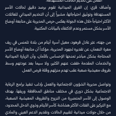
العمل على تخديم الحالات المستهدفة.
وأضاف قزي: إن الفرق الميدانية تقوم برصد دقيق لحالات الأسر
المستهدفة وتوثيق احتياجاتها، مشيراً إلى أن التخديم الميداني للعائلات
الأكثر احتياجاً خلال هذه الجولة يعكس حرص المديرية على متابعة أوضاع
الأسر بشكل مستمر وعدم الاكتفاء بالبيانات المكتبية.
من جهته، عبّر عادل فرهود، معيل أسرة أيتام من بلدة تلمنس في ريف
معرة النعمان، عن تقديره لجهود المديرية، مؤكداً أن متابعة أوضاع الأسر
المحتاجة بشكل مباشر تمنحها الإحساس بالأمان، وأن الزيارة الميدانية
والخدمات المقدمة خففت عنهم الكثير، ولا سيما بعد عودتهم وسط
ظروف معيشية صعبة عقب تهدم منزلهم وقلة فرص العمل.
وتواصل مديرية الشؤون الاجتماعية والعمل بإدلب تنفيذ برامج الرعاية
الاجتماعية بشكل دوري في مختلف مناطق المحافظة وريفها، بهدف
الوصول إلى الأسر المتضررة من النزوح والظروف المعيشية الصعبة،
مع التركيز على الفئات الأكثر هشاشة كأسر الأيتام وذوي الدخل المحدود،
من خلال جولات ميدانية لتقييم الحالات وتقديم الدعم العيني والمادي