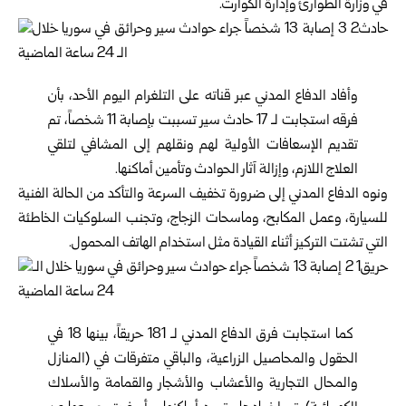
في
وزارة الطوارئ وإدارة ‌‏الكوارث
.‏‎
وأفاد الدفاع المدني عبر قناته على التلغرام اليوم الأحد، ‌‏بأن
فرقه استجابت لـ 17 حادث سير تسببت بإصابة 11 ‌‏شخصاً، تم
‏تقديم الإسعافات الأولية لهم ونقلهم إلى ‌‏المشافي لتلقي
العلاج اللازم، وإزالة آثار الحوادث ‌‏وتأمين أماكنها.‏
‎ونوه الدفاع المدني إلى ضرورة تخفيف السرعة والتأكد ‌‏من الحالة الفنية
للسيارة، وعمل المكابح، وماسحات ‌‏الزجاج، وتجنب ‏السلوكيات الخاطئة
التي تشتت التركيز ‌‏أثناء القيادة مثل استخدام الهاتف المحمول.‏
‎ ‎كما استجابت فرق الدفاع المدني لـ 181 حريقاً، بينها ‌‏18 ‏في
الحقول والمحاصيل الزراعية، والباقي متفرقات ‏في ‌‏(المنازل
‏والمحال التجارية والأعشاب والأشجار ‏والقمامة ‏والأسلاك