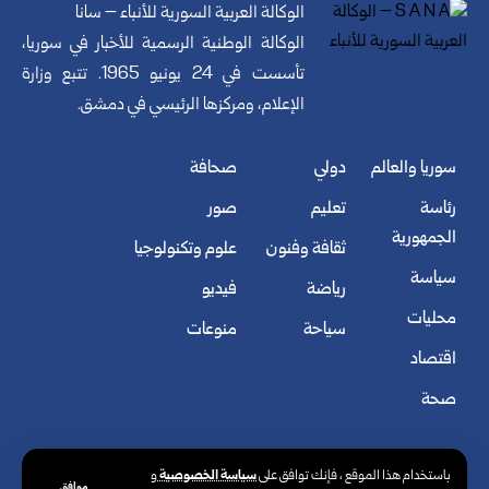
الوكالة العربية السورية للأنباء – سانا
الوكالة الوطنية الرسمية للأخبار في سوريا،
تأسست في 24 يونيو 1965. تتبع وزارة
الإعلام، ومركزها الرئيسي في دمشق.
سوريا والعالم
دولي
صحافة
رئاسة
تعليم
صور
الجمهورية
ثقافة وفنون
علوم وتكنولوجيا
سياسة
رياضة
فيديو
محليات
سياحة
منوعات
اقتصاد
صحة
سياسة الخصوصية
باستخدام هذا الموقع ، فإنك توافق على
و
موافق