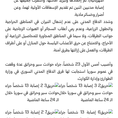
الكهربائية)، تم إخمادها وتبريد ‏أماكنها، ‏وأسفرت جميعها عن
‏إصابة مدنيين اثنين تم ‏تقديم ‏الإسعافات الأولية لهما، وعن
أضرار وخسائر ‏مادية.‏
وشدد الدفاع المدني على عدم إشعال النيران في المناطق ‌‏الحراجية
والحقول الزراعية، وعدم رمي أعقاب السجائر ‌‏أو ‏العبوات الزجاجية على
جوانب الطرقات، ولا سيما ‏في ‏المناطق المجاورة للمحاصيل الزراعية أو
الأحراج، ‌‏والامتناع عن ‏حرق الأعشاب اليابسة حول المنازل أو ‌‏على أطراف
الطرقات، والعمل على إزالتها بطرق آمنة.‏
‎ ‎
وأصيب أمس الأول 23 شخصاً، جراء حوادث سير ‌‏وحرائق عدة وقعت
في ‏عموم سوريا استجابت لها فرق ‌‏الدفاع المدني ‌‏السوري في وزارة
الطوارئ وإدارة ‌‏الكوارث‎.‎