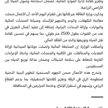
وتعزيز كفاءة إدارة الموارد المائية، لضمان ‏استدامة وصول المياه إلى
الأراضي الزراعية‎.‎
وذكرت
وزارة الطاقة
عبر قناتها على تلغرام اليوم ‏الأحد، أن الأعمال شملت
معالجة التكهفات، والردم ‏والتجهيز للإكساء، وصيانة المنشآت المائية
‏والبوابات، وإزالة السدات الترابية، إضافة إلى تنفيذ ‏أعمال التعزيل في
عدد من القنوات بطول 2500 ‏متر طولي، بما يسهم في تحسين كفاءة
نقل المياه ‏وتوزيعها والحد من الفاقد المائي‎.‎
وأضافت الوزارة: إن الضابطة المائية واصلت ‏جولاتها الميدانية لإزالة
التعديات والمخالفات على ‏الأقنية والمنشآت المائية، واتخاذ الإجراءات
اللازمة ‏للحفاظ على سلامة الشبكات وضمان عدالة توزيع ‏المياه بين
المستفيدين‎.‎
‎ ‎وتندرج هذه الأعمال ضمن الجهود المستمرة ‏لتطوير البنية التحتية
لمنظومة الري في الرقة ‏وتعزيز كفاءتها التشغيلية، بما يدعم القطاع
‏الزراعي، ويُسهم في استقرار الإنتاج، وخدمة ‏المزارعين في المحافظة.‏