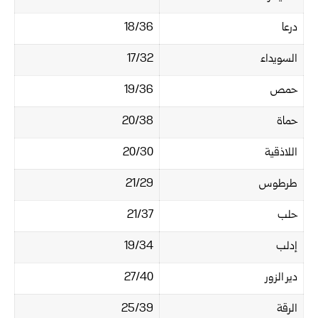
درعا
18/36
السويداء
17/32
حمص
19/36
حماة
20/38
اللاذقية
20/30
طرطوس
21/29
حلب
21/37
إدلب
19/34
دير الزور
27/40
الرقة
25/39