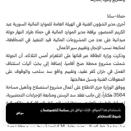
حماة-سانا‌‎
أجرى مدير الشؤون الفنية في الهيئة العامة للموارد ‏المائية السورية عبد
الكريم المنصور، برفقة مدير ‏الموارد المائية في حماة طراد النهار جولة
ميدانية على ‏عدد من المشروعات المائية قيد التنفيذ في المحافظة،
‏لمتابعة نسب الإنجاز، وتقييم سير الأعمال‎.‎
وذكرت وزارة الطاقة عبر قناتها على التلغرام أمس ‏الثلاثاء، أن الجولة
شملت مشروع محطة ضخ أفاميا، ‏إضافة إلى بحْثِ آليات استئناف
العمل في خزان كفر ‏عقيد، وتقييم واقع سد سلحب والوقوف على
المعوقات ‏الفنية وسبل معالجتها‎.‎
ووفق الوزارة جرى الاطلاع على أعمال مشروع ‏استصلاح وتأهيل مساحة
3564 هكتاراً، إلى جانب تفقد ‏سد الرستن ومتابعة الإجراءات التحضيرية،
لصيانة ‏الطريق العلوي ومتطلبات الصيانة الميكانيكية ‏والكهربائية
سياسة الخصوصية
باستخدام هذا الموقع ، فإنك توافق على
و
لضمان استمرارية تشغيله بكفاءة‎.‎
موافق
شروط الاستخدام
.
وكانت وزارة الطاقة أعلنت في الـ14 من الشهر الحالي ‏عن بدء تنفيذ
مشروع مدّ خط كهربائي جديد بطول 14 ‌‏كيلومتراً يربط بين محطة تحويل