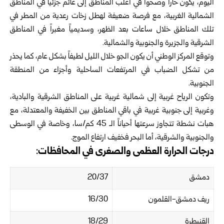
اليوم، يكون حاراً وصحواً في أغلب المناطق إلى غائم جزئياً في المناطق
الشمالية الغربية، مع فرصة ضعيفة لهطل زخات رعدية من المطر في
تلك المناطق خلال ساعات بعد الظهر، وسديمياً مغبراً في المناطق
الشرقية والجزيرة والجنوبية والشمالية.
وتوقع المركز الوطني أن يكون الجو خلال الليل لطيفاً بشكل عام، كما يحذر
من تشكل الضباب في المرتفعات الساحلية وأجزاء من المنطقة
الجنوبية.
وتكون الرياح غربية إلى شمالية غربية على المناطق الشرقية والبادية،
وغربية إلى جنوبية غربية في باقي المناطق بين الخفيفة والمعتدلة، مع
هبات نشطة تتجاوز سرعتها أحياناً الـ 45 كم/سا، وخاصة في الوسطى
والجنوبية والشرقية، أما البحر فخفيف ارتفاع الموج.
درجات الحرارة العظمى والصغرى في المحافظات:
دمشق
20/37
ريف دمشق-القلمون
16/30
القنيطرة
18/29