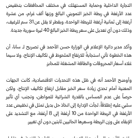
التجارة الداخلية وحماية المستهلك في مختلف المحافظات بتخفيض
عدد الأرغفة في ربطة الخبز التمويني البالغ وزنها ألف غرام، من عشرة
أرغفة إلى ثمانية أرغفة للربطة الواحدة، وبقطر لا يقل عن 31 سم للرغيف،
وذلك دون أي تعديل على سعر ربطة الخبز البالغ 40 ليرة سورية جديدة.
وأكد مدير دائرة الإعلام في الوزارة حسن الأحمد في تصريح لـ سانا، أن
هذه الخطوة تأتي استجابةً للارتفاع الملحوظ في تكاليف الإنتاج، ولا سيما
غلاء أسعار المحروقات والطاقة المشغلة للمخابز.
وأوضح الأحمد أنه في ظل هذه التحديات الاقتصادية، كانت الجهات
المعنية أمام تحدي زيادة سعر الخبز مقابل ارتفاع تكاليف الإنتاج، ولكن
حرصاً على عدم المساس بالقدرة الشرائية للمواطن، وتجنب أي تأثير
سلبي عليه إطلاقاً، لجأت الإدارة إلى اتخاذ حل بديل تمثل في تخفيض عدد
الأرغفة في الربطة الواحدة من 10 أرغفة إلى 8 أرغفة، مع التشديد على
الإبقاء على وزن الربطة وسعرها الحاليين ثابتين دون أي تغيير.