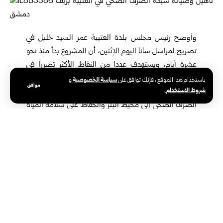
وأوضح رئيس مجلس بلدة العتيبة عمر السيد خليل في
تصريح لمراسل سانا اليوم الإثنين، أن المشروع بدأ منذ نحو
عشرة أيام، ويستهدف عدداً من النقاط الأكثر تضرراً في
الشبكة، مبيناً أن الأعمال شملت معالجة مقطع قريب من
سياسة الخصوصية
باستخدام هذا الموقع ، فإنك توافق على
و
موافق
شروط الاستخدام
.
إحدى آبار المياه في البلدة، وذلك للحيلولة دون تسرب مياه
الصرف الصحي إلى محيط البئر والحفاظ على سلامة المياه
والصحة العامة للسكان.
وأشار خليل إلى أن شبكة الصرف الصحي في العتيبة تعرضت لأضرار
كبيرة خلال السنوات الماضية، نتيجة ما لحق بالبنية التحتية من دمار
خلال سنوات الحرب، إضافة إلى ردم وإغلاق عدد كبير من الريكارات
وسرقة أغطيتها من قبل عناصر النظام البائد، ما أدى إلى تراجع كفاءة
الشبكة، وظهور مشكلات متكررة بالصرف الصحي في عدد من الأحياء
ومنازل المدنيين.