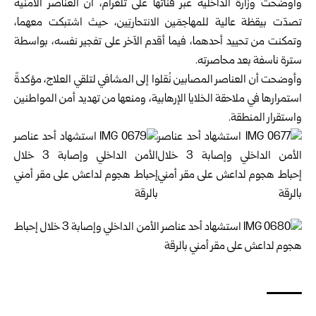
وأوضحت وزارة الداخلية عبر قناتها على تلغرام، أن العناصر الأمنية
تصدّت بيقظة عالية للمهاجمَين الانتحاريَين، حيث اشتبكت معهما،
وتمكنت من تحييد أحدهما، فيما أقدم الآخر على تفجير نفسه، بواسطة
سترة ناسفة بعد محاصرته.
وأوضحت أن العناصر المصابين نُقلوا إلى المشافي لتلقي العلاج، مؤكدةً
استمرارها في ملاحقة الخلايا الإرهابية، ومنعها من تهديد أمن المواطنين
واستقرار المنطقة.