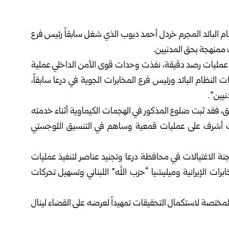
 البائد المجرم
خردل أحمد ديوب
الذي شغل سابقاً رئيس فرع
 ممنهجة بحق المدنيين.
 إلى عمليات رصد دقيقة، نفذت وحدات قوى الأمن الداخلي عملية
 النظام البائد ورئيس فرع المخابرات الجوية في درعا سابقاً،
يين”.
ق، فقد ثبت ضلوع المذكور في الهجمات الكيماوية أثناء خدمته
 أشرف على عمليات قمعية وساهم في التنسيق اللوجستي
جنة الاغتيالات في محافظة درعا وتجنيد عناصر لتنفيذ عمليات
رات الإيرانية وميليشيا “حزب الله” اللبناني وتسهيل تحركات
المختصة لاستكمال التحقيقات تمهيداً لعرضه على القضاء لينال