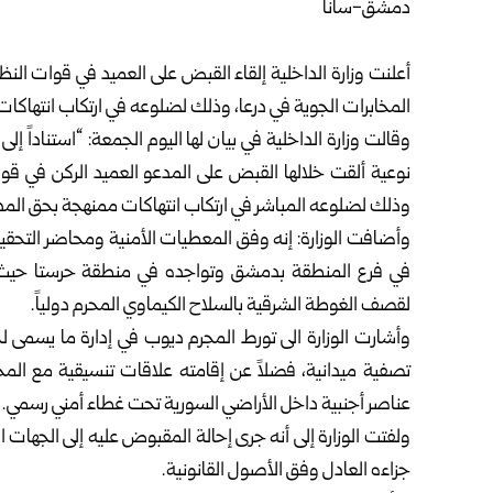
دمشق-سانا
أعلنت
وزارة الداخلية
إلقاء القبض على العميد في قوات النظام
المخابرات الجوية في درعا، وذلك لضلوعه في ارتكاب انتهاكات
وقالت وزارة الداخلية في بيان لها اليوم الجمعة: “استناداً
نوعية ألقت خلالها القبض على المدعو العميد الركن في قوات
وذلك لضلوعه المباشر في ارتكاب انتهاكات ممنهجة بحق المدن
وأضافت الوزارة: إنه وفق المعطيات الأمنية ومحاضر التحقي
في فرع المنطقة بدمشق وتواجده في منطقة حرستا حيث
لقصف الغوطة الشرقية بالسلاح الكيماوي المحرم دولياً.
وأشارت الوزارة الى تورط المجرم ديوب في إدارة ما يسمى ل
تصفية ميدانية، فضلاً عن إقامته علاقات تنسيقية مع المخاب
عناصر أجنبية داخل الأراضي السورية تحت غطاء أمني رسمي.
ولفتت الوزارة إلى أنه جرى إحالة المقبوض عليه إلى الجهات 
جزاءه العادل وفق الأصول القانونية.