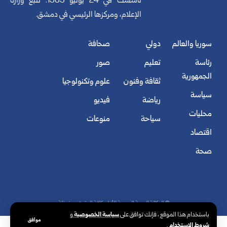
تأسست في 24 يونيو 1965. تتبع وزارة
الإعلام، ومركزها الرئيسي في دمشق.
سوريا والعالم
دولي
صحافة
رئاسة
تعليم
صور
الجمهورية
ثقافة وفنون
علوم وتكنولوجيا
سياسة
رياضة
فيديو
محليات
سياحة
منوعات
اقتصاد
صحة
© الوكالة العربية السورية للأنباء. كافة الحقوق محفوظة.
سياسة الخصوصية
باستخدام هذا الموقع ، فإنك توافق على
و
موافق
شروط الاستخدام
.