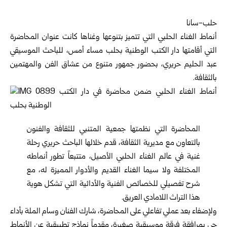
حلب-سانا
أنماط الغناء الحلبي التي تتميز بتنوعها وغناها كانت عنوان المحاضرة
التي أقامتها دار الكتب الوطنية بحلب مساء أمس، للباحث الموسيقي
عبد الحليم حريري، بحضور جمهور متنوع من عشاق الفن والمهتمين
بالثقافة.
المحاضرة التي نظمتها جمعية المتنبي للثقافة والفنون
بالتعاون مع مديرية الثقافة، قدم خلالها الباحث حريري رحلة
غنية في عالم الغناء الحلبي الأصيل، متتبعاً تطور أنماطه
المختلفة ولا سيما الغناء القديم والأدوار المميزة له، مع
شرح تفصيلي للخصائص الفنية والأدائية التي تشكل هوية
هذا التراث اللامادي العريق.
ولإضفاء بعد عملي تفاعلي على المحاضرة، شارك الفنان وسام الملة بأداء
حي بمرافقة فرقة موسيقية صغيرة، مقدماً نماذج تطبيقية عن الأنماط