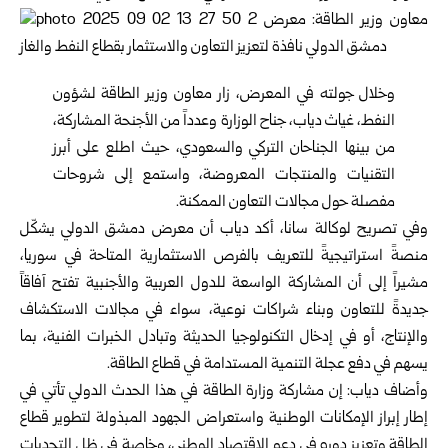
وخلال جولته في المعرض، زار معاون وزير الطاقة لشؤون
النفط، غياث دياب، جناح الوزارة وعدداً من الأجنحة المشاركة،
من بينها الجناحان التركي والسعودي، حيث اطلع على أبرز
التقنيات والمنتجات المعروضة، واستمع إلى شروحات
مفصلة حول مجالات التعاون الممكنة.
وفي تصريح لوكالة سانا، أكد دياب أن معرض دمشق الدولي يشكّل
منصةً استراتيجيةً للتعريف بالفرص الاستثمارية المتاحة في سوريا،
مشيراً إلى أن المشاركة الواسعة للدول العربية والأجنبية تفتح آفاقاً
جديدةً للتعاون وبناء شراكات نوعية، سواء في مجالات الاستكشاف
والإنتاج، أو في إدخال التكنولوجيا الحديثة وتبادل الخبرات الفنية، بما
يسهم في دفع عجلة التنمية المستدامة في قطاع الطاقة.
وأضاف دياب: إن مشاركة وزارة الطاقة في هذا الحدث الدولي تأتي في
إطار إبراز الإمكانات الوطنية واستعراض الجهود المبذولة لتطوير قطاع
الطاقة وتعزيز دوره في دعم الاقتصاد الوطني، وخاصة في ظل التحديات