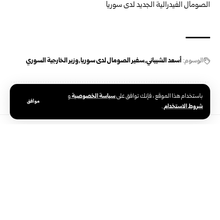
الوسوم:
أسعد الشيباني
سفير الصومال لدى سوريا
وزير الخارجية السوري
سياسة الخصوصية
باستخدام هذا الموقع ، فإنك توافق على
و
موافق
شروط الاستخدام
.
المحافظات
>
درعا
الهلال الأحمر السوري والصليب البريطاني
يبحثان تعزيز خدمات الإيواء المؤقتة بدرعا
تاريخ النشر: 2025/09/02 7:30 مساءً
اخر تحديث: 2025/09/02 8:41 مساءً