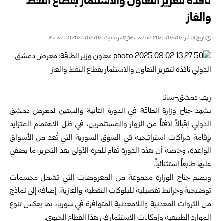
نافذة لتعزيز التعاون والاستثمار بقطاع النفط
والغاز
تاريخ النشر: 2025/09/02 7:53 مساءً
اخر تحديث: 2025/09/02 7:53 مساءً
ريف دمشق-سانا
يشهد جناح وزارة الطاقة في الدورة الثانية والستين لمعرض دمشق
الدولي إقبالاً لافتاً من الزوار والمستثمرين، في ظل الاهتمام المتزايد
بإقامة شراكات استراتيجية في السوق السورية التي تُعد من الأسواق
الواعدة، وخاصة أن هذه الدورة تُقام للمرة الأولى بعد التحرير، ما يضفي
عليها طابعاً استثنائياً.
ويضم جناح الوزارة مجموعةً من المعروضات التي تشمل مجسمات
توضيحيةً وخرائط تفصيليةً للبلوكات النفطية والغازية، إضافة إلى نماذج
من الثروات المعدنية واللامعدنية المتوافرة في سوريا، بما يعكس تنوع
الموارد الطبيعية وإمكانات الاستثمار في هذا القطاع الحيوي.