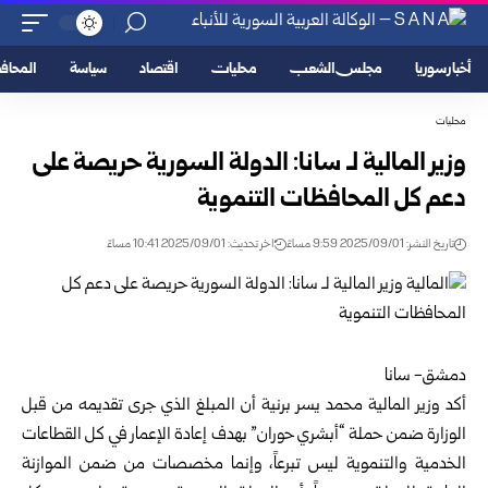
أخبار سوريا
مجلس الشعب
محليات
اقتصاد
سياسة
المحا
محليات
وزير المالية لـ سانا: الدولة السورية حريصة على
دعم كل المحافظات التنموية
تاريخ النشر: 2025/09/01 9:59 مساءً
اخر تحديث: 2025/09/01 10:41 مساءً
دمشق- سانا
أكد وزير المالية محمد يسر برنية أن المبلغ الذي جرى تقديمه من قبل
الوزارة ضمن حملة “أبشري حوران” بهدف إعادة الإعمار في كل القطاعات
الخدمية والتنموية ليس تبرعاً، وإنما مخصصات من ضمن الموازنة