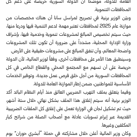
العامة للدولة، موضحاً أن الدولة السورية حريصة على دعم كل
المحافظات التنموية.
وبيّن الوزير برنية في تصريح لمراسل سانا أن هناك مخصصات من
موازنة عام 2025 لمحافظات تعتبر مهمة لدعم التنمية فيها ودرعا منها،
حيث سيتم تخصيص المبالغ لمشروعات تنموية وخدمية فيها، بإشراف
وزارة الإدارة المحلية، مشدداً على ضرورة أن تكون تلك المشروعات
واضحة المعالم، وأن تنفق المبالغ على مشروعات حقيقية على الأرض.
وسينطبق هذا الأمر على محافظات أخرى، وفقاً لوزير المالية، لأن الدولة
حريصة على أن تسهم مع المجتمع المحلي والقطاع الخاص في كل
المحافظات السورية من أجل خلق فرص عمل جديدة، وتوفير الخدمات
الأساسية للمواطنين، ضمن إطار الموازنة العامة للدولة.
وفيما يتعلق بملف التهرب الضريبي العالق منذ أيام النظام البائد أكد
الوزير برنية أنه سيتم إغلاق هذا الملف بشكل نهائي خلال ستة أشهر،
حيث تم تشكيل لجان في الوزارة تعمل على إغلاق كل الملفات الضريبية
القديمة عبر إبرام تسويات عادلة مع أصحاب الصلة من شرائح كبار
المكلفين وغيرها.
وكان وزير المالية أعلن خلال مشاركته في حملة “أبشري حوران” يوم