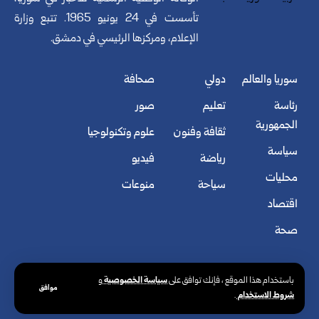
تأسست في 24 يونيو 1965. تتبع وزارة
الإعلام، ومركزها الرئيسي في دمشق.
سوريا والعالم
دولي
صحافة
رئاسة
تعليم
صور
الجمهورية
ثقافة وفنون
علوم وتكنولوجيا
سياسة
رياضة
فيديو
محليات
سياحة
منوعات
اقتصاد
صحة
سياسة الخصوصية
باستخدام هذا الموقع ، فإنك توافق على
و
موافق
شروط الاستخدام
.
© الوكالة العربية السورية للأنباء. كافة الحقوق محفوظة.