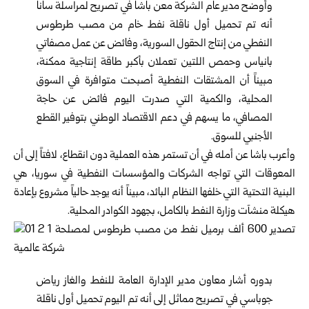
وأوضح مدير عام الشركة معن باشا في تصريح لمراسلة سانا
أنه تم تحميل أول ناقلة نفط خام من مصب طرطوس
النفطي من إنتاج الحقول السورية، وفائض عن عمل مصفاتي
بانياس وحمص اللتين تعملان بأكبر طاقة إنتاجية ممكنة،
مبيناً أن المشتقات النفطية أصبحت متوافرة في السوق
المحلية، والكمية التي صدرت اليوم فائض عن حاجة
المصافي، ما يسهم في دعم الاقتصاد الوطني بتوفير القطع
الأجنبي للسوق.
وأعرب باشا عن أمله في أن تستمر هذه العملية دون انقطاع، لافتاً إلى أن
المعوقات التي تواجه الشركات والمؤسسات النفطية في سوريا، هي
البنية التحتية التي خلفها النظام البائد، مبيناً أنه يوجد حالياً مشروع بإعادة
هيكلة منشآت وزارة النفط بالكامل، بجهود الكوادر المحلية.
بدوره أشار معاون مدير الإدارة العامة للنفط والغاز رياض
جوباسي في تصريح مماثل إلى أنه تم اليوم تحميل أول ناقلة