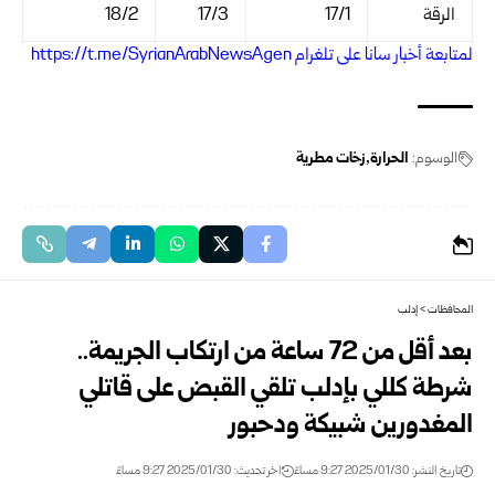
الرقة
17/1
17/3
18/2‏
ل
متابعة أخبار سانا على تلغرام https://t.me/SyrianArabNewsAgen
الوسوم:
الحرارة
زخات مطرية
المحافظات
>
إدلب
بعد أقل من 72 ساعة من ارتكاب الجريمة..
شرطة كللي بإدلب تلقي القبض ‏على قاتلي
المغدورين شبيكة ودحبور
تاريخ النشر: 2025/01/30 9:27 مساءً
اخر تحديث: 2025/01/30 9:27 مساءً