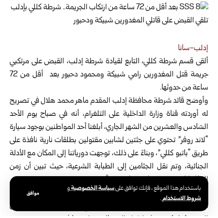
إدلب-سانا
ألقى قسم شرطة كللي، التابع لقيادة شرطة إدلب، القبض على مرتكبي
جريمة ‏قتل المغدورين رامي شبيكة ومحمود
دحبور بعد أقل من 72
ساعة من ‏حدوثها.
وأوضح قائد شرطة محافظة إدلب المقدم ماهر محمد هلال في تصريح
له ‏أوردته قناة وزارة الداخلية على التلغرام، أنه في صباح يوم الأحد
السّادس ‏والعشرين من الشهر الجاري، أبلغنا أحد المواطنين بوجود سيارة
“لاند روفر” ‏تحتوي على جثتين لشابين مقتولين بطلقات نارية نافذة على
طريق “باتبو ‏كللي”، وبناءً على ذلك، توجهت دورياتنا إلى المكان مع الأدلة
الجنائية، وتم ‏نقل الجثامين إلى الطبابة الشرعية، حيث تبين أن زمن
الوفاة كان حوالي ‏الساعة العاشرة ليلاً.
سياسة الخصوصية
باستخدام هذا الموقع ، فإنك توافق على
و
وأضاف المقدم هلال: بعد البحث والتحرّي ومتابعة تحرك المغدورين
موافق
شروط الاستخدام
.
منذ ‏وصولهما إلى سرمدا، تبين أنهما كانا في طريقهما لشراء سيارة من