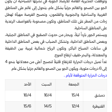
وتوقعت المديرية العامة للأرصاد الجوية في نشرتها الصباحية أن يكون
‏الجو بين الصحو والغائم جزئياً بشكل عام، يتحول إلى غائم على المناطق
‏الغربية والساحلية والجنوبية والقلمون، وتصبح الفرصة مهيأة لهطل
زخات ‏من المطر على تلك المناطق، وتكون مصحوبة بالعواصف الرعدية
على ‏المناطق الساحلية. ‏
ويستمر الجور بارداً ليلاً، ويحذر من حدوث الصقيع في المناطق الجبلية،
‏وبعض المناطق الداخلية، وتشكل الضباب في بعض المناطق الداخلية
في ‏ساعات الصباح الباكر، وتكون الرياح شمالية غربية بين الخفيفة
والمعتدلة، ‏والبحر خفيف ارتفاع الموج.‏
غداً تميل درجات الحرارة للارتفاع قليلاً لتصبح أعلى من معدلاتها بنحو 4
‏إلى 6 درجات مئوية، ويكون الجو بين الصحو والغائم جزئيا بشكل عام. ‏
درجات الحرارة المتوقعة لأيام ..
الجمعة
السبت
الأحد
دمشق
15/4
16/4
16/4‏
القنيطرة
12/4
14/5
15/6‏