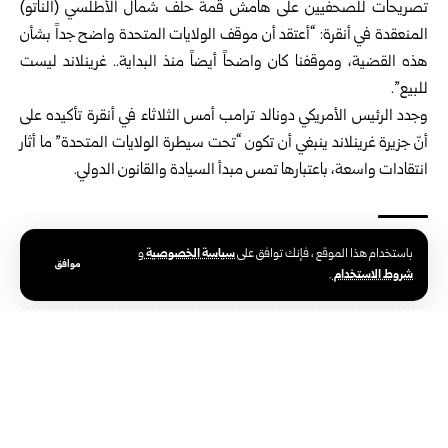
تصريحات للصحفيين على هامش قمة حلف شمال الأطلسي (الناتو)
المنعقدة في أنقرة: “أعتقد أن موقف الولايات المتحدة واضح جداً بشأن
هذه القضية، وموقفنا كان واضحاً أيضاً منذ البداية.. غرينلاند ليست
للبيع”.
وجدد الرئيس الأمريكي دونالد ترامب أمس الثلاثاء في أنقرة تأكيده على
أنّ جزيرة غرينلاند ينبغي أن تكون “تحت سيطرة الولايات المتحدة” ما أثار
انتقادات واسعة، باعتبارها تمس مبدأ السيادة والقانون الدولي.
سياسة الخصوصية
باستخدام هذا الموقع ، فإنك توافق على
و
الوسوم:
جزيرة غرينلاند
رئيسة الوزراء الدنماركية
ميته فريدريكسن
موافق
شروط الاستخدام
.