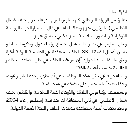
أنقرة-سانا
دعا رئيس الوزراء البريطاني كير ستارمر، اليوم الأربعاء، دول حلف شمال
الأطلسي (الناتو) إلى تعزيز وحدة الحلف في ظل استمرار الحرب الروسية
الأوكرانية والتطورات الأمنية المتزايدة في مضيق هرمز.
وقال ستارمر، في تصريحات قبيل اجتماع رؤساء دول وحكومات الناتو
ضمن أعمال القمة الـ 36 للحلف المنعقدة في العاصمة التركية أنقرة
وفق ما نقلت الأناضول: “إن موقف الحلف في ظل تصاعد المخاطر
العالمية يكتسب أهمية بالغة”.
وأضاف: إنه في مثل هذه المرحلة، ينبغي أن نظهر، وحدة الناتو وقوته،
وهذا تحديداً ما سنعمل على تحقيقه في هذه القمة.
وتستضيف تركيا يومي الثلاثاء والأربعاء القمة السادسة والثلاثين لحلف
شمال الأطلسي، في ثاني استضافة لها بعد قمة إسطنبول عام 2004،
وسط تحديات أمنية متصاعدة يشهدها الحلف والبيئة الأمنية الدولية.