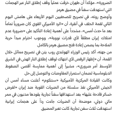
الضرورة»، مؤكداً أن طهران خرقت عملياً وقف إطلاق النار عبر الهجمات
التي استهدفت سفناً في مضيق هرمز.
وأوضح روته، في تصريح للصحفيين اليوم الأربعاء على هامش اليوم
الثاني لقمة الحلف في أنقرة، أن «الرد الأميركي القوي كان ضرورياً تماماً
بعد ما حدث أمس»، مشدداً على أهمية إعادة التأكيد على «ضرورة عدم
امتلاك إيران مطلقاً لأي قدرات نووية»، ووجوب احترام مبدأ حرية
الملاحة بما يضمن إعادة فتح مضيق هرمز بالكامل.
من جهته، أكد رئيس الوزراء الهولندي روب يتن في تصريح مماثل خلال
القمة، أن «إظهار الرفض لأي انتهاك لوقف إطلاق النار الهش في الشرق
الأوسط أمر ضروري»، مشيراً إلى أهمية ممارسة أقصى الضغوط
الدبلوماسية لضمان استمرار المفاوضات والتوصل إلى حل.
وكانت القيادة المركزية الأميركية «سنتكوم» أعلنت مساء أمس أن
الجيش الأميركي نفذ سلسلة من الضربات القوية ضد إيران «لفرض
خسائر فادحة عليها» بعد استهدافها سفناً تجارية يقودها مدنيون في ممر
مائي دولي، موضحة أن الضربات جاءت رداً على هجمات إيرانية
استهدفت ثلاث سفن تجارية كانت تعبر المضيق.