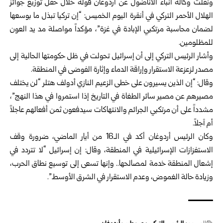
ونقلت وكالة أنباء الأناضول عن أردوغان قوله خلال حفل توزيع جوائز
الهلال الأحمر التركي في أنقرة اليوم الخميس: “إن تركيا تبذل ما بوسعها
لضمان محاسبة مرتكبي الإبادة في غزة”، مؤكداً مواصلة مد يد العون
للمظلومين.
وأشار الرئيس التركي إلى أن إسرائيل تحولت في ظل حكومتها الحالية إلى
مصدر لزعزعة الاستقرار وإراقة الدماء وإثارة الفوضى في المنطقة.
وقال: “إن الذين يسيرون على خطى الزعيم النازي أدولف هتلر “لن يختلف
مصيرهم عن مصير سائر الطغاة في التاريخ إذا استمروا في هذا النهج”،
مشدداً على أن مرتكبي الجرائم والانتهاكات سيدفعون ثمن أفعالهم عاجلاً
أم آجلاً.
وكان الرئيس أردوغان أكد في الـ16 من أيار الماضي، ضرورة وقف
الاستفزازات ‏الإسرائيلية في المنطقة، وقال: إن إسرائيل “لا تتردد في
إشعال المنطقة خدمة لمصالحها.. وإنها تسعى إلى توسيع نطاق الحرب،
وزيادة حالة الغموض، وعدم الاستقرار في الشرق ‏الأوسط”.‏