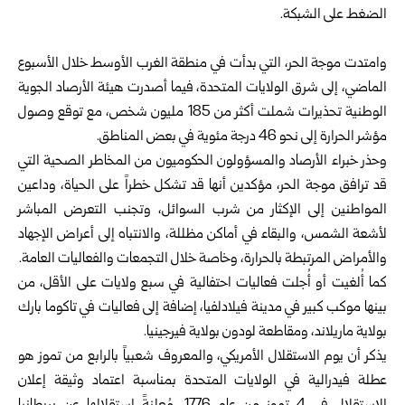
الضغط على الشبكة.
وامتدت موجة الحر، التي بدأت في منطقة الغرب الأوسط خلال الأسبوع
الماضي، إلى شرق الولايات المتحدة، فيما أصدرت هيئة الأرصاد الجوية
الوطنية تحذيرات شملت أكثر من 185 مليون شخص، مع توقع وصول
مؤشر الحرارة إلى نحو 46 درجة مئوية في بعض المناطق.
وحذر خبراء الأرصاد والمسؤولون الحكوميون من المخاطر الصحية التي
قد ترافق موجة الحر، مؤكدين أنها قد تشكل خطراً على الحياة، وداعين
المواطنين إلى الإكثار من شرب السوائل، وتجنب التعرض المباشر
لأشعة الشمس، والبقاء في أماكن مظللة، والانتباه إلى أعراض الإجهاد
والأمراض المرتبطة بالحرارة، وخاصة خلال التجمعات والفعاليات العامة.
كما أُلغيت أو أُجلت فعاليات احتفالية في سبع ولايات على الأقل، من
بينها موكب كبير في مدينة فيلادلفيا، إضافة إلى فعاليات في تاكوما بارك
بولاية ماريلاند، ومقاطعة لودون بولاية فيرجينيا.
يذكر أن يوم الاستقلال الأمريكي، والمعروف شعبياً بالرابع من تموز هو
عطلة فيدرالية في الولايات المتحدة بمناسبة اعتماد وثيقة إعلان