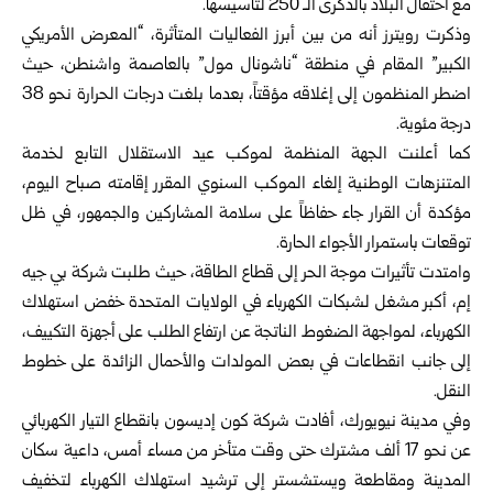
مع احتفال البلاد بالذكرى الـ 250 لتأسيسها.
وذكرت رويترز أنه من بين أبرز الفعاليات المتأثرة، “المعرض الأمريكي
الكبير” المقام في منطقة “ناشونال مول” بالعاصمة واشنطن، حيث
اضطر المنظمون إلى إغلاقه مؤقتاً، بعدما بلغت درجات الحرارة نحو 38
درجة مئوية.
كما أعلنت الجهة المنظمة لموكب عيد الاستقلال التابع لخدمة
المتنزهات الوطنية إلغاء الموكب السنوي المقرر إقامته صباح اليوم،
مؤكدة أن القرار جاء حفاظاً على سلامة المشاركين والجمهور، في ظل
توقعات باستمرار الأجواء الحارة.
وامتدت تأثيرات موجة الحر إلى قطاع الطاقة، حيث طلبت شركة بي جيه
إم، أكبر مشغل لشبكات الكهرباء في الولايات المتحدة خفض استهلاك
الكهرباء، لمواجهة الضغوط الناتجة عن ارتفاع الطلب على أجهزة التكييف،
إلى جانب انقطاعات في بعض المولدات والأحمال الزائدة على خطوط
النقل.
وفي مدينة نيويورك، أفادت شركة كون إديسون بانقطاع التيار الكهربائي
عن نحو 17 ألف مشترك حتى وقت متأخر من مساء أمس، داعية سكان
المدينة ومقاطعة ويستشستر إلى ترشيد استهلاك الكهرباء لتخفيف