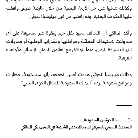
مبادرات وجهوداً، لرفع معاناة الشعب اليمني نتيجة انقلاب الحوثيين،
وكذلك عملوا على حل الأزمة اليمنية من خلال خارطة طريق وافقت
عليها الحكومة اليمنية، وتم رفضها من قبل ميليشيا الحوثي.
وأكد المالكي أن التحالف سيرد بكل حزم وبقوة غير مسبوقة على أي
محاولات لاستهداف المملكة ومواطنيها ومقدراتها الوطنية أو محاولات
انتهاك سيادة اليمن، وبما يتوافق مع القانون الدولي الإنساني وقواعده
العرفية.
وكانت ميليشيا الحوثي هددت أمس الجمعة، بأنها ستستهدف مطارات
ومواقع سعودية بزعم “انتهاك السعودية للمجال الجوي اليمني”.
الوسوم:
الحوثيين
السعودية
المتحدث الرسمي باسم قوات تحالف دعم الشرعية في اليمن
تركي المالكي