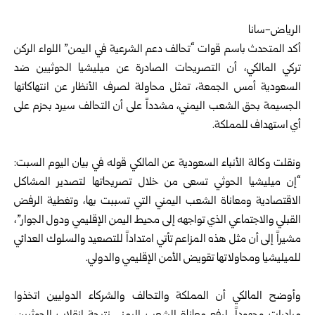
الرياض-سانا
أكد المتحدث باسم قوات “تحالف دعم الشرعية في اليمن” اللواء الركن
تركي المالكي، أن التصريحات الصادرة عن ميليشيا الحوثيين ضد
السعودية أمس الجمعة، تمثل محاولة لصرف الأنظار عن انتهاكاتها
الجسيمة بحق الشعب اليمني، مشدداً على أن التحالف سيرد بحزم على
أي استهداف للمملكة.
ونقلت وكالة الأنباء السعودية عن المالكي قوله في بيان اليوم السبت:
“إن ميليشيا الحوثي تسعى من خلال تصريحاتها لتصدير المشاكل
الاقتصادية ومعاناة الشعب اليمني التي تسببت بها، وتغطية الرفض
القبلي والاجتماعي الذي تواجهه إلى محيط اليمن الإقليمي ودول الجوار”،
مشيراً إلى أن مثل هذه المزاعم تأتي امتداداً للتصعيد والسلوك العدائي
للميليشيا ومحاولاتها تقويض الأمن الإقليمي والدولي.
وأوضح المالكي أن المملكة والتحالف والشركاء الدوليين اتخذوا