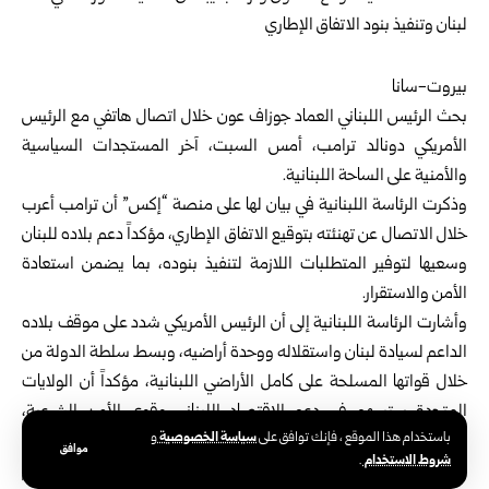
بيروت-سانا
بحث الرئيس اللبناني العماد جوزاف عون خلال اتصال هاتفي مع
الرئيس
الأمريكي دونالد ترامب
، أمس السبت، آخر المستجدات السياسية
والأمنية على الساحة اللبنانية.
وذكرت الرئاسة اللبنانية في بيان لها على منصة “إكس” أن ترامب أعرب
خلال الاتصال عن تهنئته بتوقيع الاتفاق الإطاري، مؤكداً دعم بلاده للبنان
وسعيها لتوفير المتطلبات اللازمة لتنفيذ بنوده، بما يضمن استعادة
الأمن والاستقرار.
وأشارت الرئاسة اللبنانية إلى أن الرئيس الأمريكي شدد على موقف بلاده
الداعم لسيادة لبنان واستقلاله ووحدة أراضيه، وبسط سلطة الدولة من
خلال قواتها المسلحة على كامل الأراضي اللبنانية، مؤكداً أن الولايات
المتحدة ستسهم في دعم الاقتصاد اللبناني وقوى الأمن الشرعية،
سياسة الخصوصية
باستخدام هذا الموقع ، فإنك توافق على
و
لتمكين لبنان من استعادة دوره في محيطه والعالم.
موافق
شروط الاستخدام
.
من جهته، أعرب الرئيس عون عن شكره للموقف الأمريكي الداعم