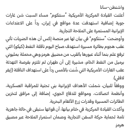
واشنطن-سانا‏
أعلنت
القيادة المركزية الأمريكية
“سنتكوم” مساء السبت شن غارات
جوية ‏إضافية استهدفت عدة مواقع في إيران، رداً على الاعتداءات
الإيرانية ‏المستمرة على الملاحة التجارية.‏
وأوضحت “سنتكوم” في بيان لها عبر منصة إكس أن هذه الضربات تأتي
‏عقب هجوم بطائرة مسيرة استهدف صباح اليوم ناقلة النفط (كيكو) التي
ترفع ‏علم بنما أثناء عبورها بالقرب من مضيق هرمز،وهي محملة بمليوني
برميل ‏من النفط الخام، مشيرة إلى أن طهران لم تلتزم بفرصة التهدئة
عقب الغارات ‏الأمريكية التي شُنت بالأمس رداً على استهداف الناقلة (إيفر
لافلي).‏
ووفقاً للبيان، شملت الأهداف الإيرانية بنى تحتية للمراقبة ‏العسكرية،
وأنظمة اتصالات، ومواقع للدفاع الجوي، إضافة إلى مرافق ‏لتخزين
الطائرات المسيرة وقدرات زرع الألغام البحرية.‏
وأكدت القيادة المركزية في ختام بيانها، أن قواتها ستبقى في حالة جاهزية
‏تامة لحماية حركة السفن التجارية وضمان استمرار الملاحة عبر مضيق
‏هرمز.‏