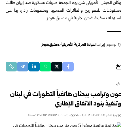
وكان الجيش الأمريكي شن يوم الجمعة ضربات عسكرية ضد إيران طالت
‏مستودعات للصواريخ والطائرات المسيرة ومنظومات رادار، رداً على
‏استهداف سفينة شحن تجارية في مضيق هرمز.‏
الوسوم:
إيران
القيادة المركزية الأمريكية
مضيق هرمز
دولي
عون وترامب يبحثان هاتفياً التطورات في لبنان
وتنفيذ بنود الاتفاق الإطاري
تاريخ النشر: 2026/06/28 1:25 صباحًا
اخر تحديث: 2026/06/28 1:25 صباحًا