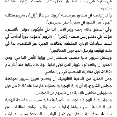
في خطوة تأتي ‏وسط استمرار الجدل بشأن سياسات الإدارة المتعلقة
بالهجرة.‏
وأشار ترامب في منشور عبر منصة “تروث سوشال” إلى أن شروير يمتلك
‌‏”عقوداً من الخبرة في سجن أخطر المجرمين”.‏
وفي السياق ذاته، رحب وزير الأمن الداخلي ماركوين مولين بالتعيين،
مؤكداً ‏في منشور على منصة “إكس” أن شروير “سيؤدي دوراً أساسياً في
تنفيذ ‏سياسات الإدارة المتعلقة بمكافحة الهجرة غير النظامية، بما في
ذلك توقيف ‏وترحيل المهاجرين المخالفين”.‏
ويشغل شروير حالياً منصب مستشار لدى وزارة الأمن الداخلي، ومن
‏المقرر أن يخلف تود لايونز الذي تولى إدارة الوكالة بالإنابة منذ آذار عام
ومن المقرر، من الناحية القانونية، أن يخضع تعيين شروير لموافقة
مجلس ‏الشيوخ، إلا أن إدارة الهجرة والجمارك تُدار منذ عام 2017 من قبل
‏مسؤولين مكلفين بالإنابة دون تثبيتهم من المجلس.‏
وتتولى إدارة الهجرة والجمارك الأمريكية تنفيذ سياسات مكافحة الهجرة
غير ‏النظامية التي تتبناها إدارة ترامب، والتي تواجه انتقادات من
منظمات حقوقية ‏ومعارضين داخل الولايات المتحدة بسبب عمليات