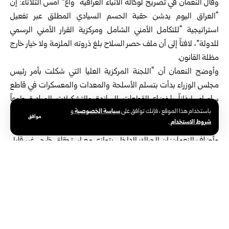
وقال النعمان في تصريح لوكالة الأنباء العراقية “واع” أمس الثلاثاء: إن
“العراق اليوم يدشن ‏حقبة الحسم السيادي المطلق عبر تفعيل
استراتيجية “للتكامل الأمني الشامل ومركزية القرار ‏الأمني الرسمي
للدولة”، لافتاً إلى أن ملف حصر السلاح بلغ ذروته الملزمة ولا خيار خارج
مظلة ‏القانون.‏
وأوضح النعمان أن “اللجنة المركزية العليا التي شكلت بأمر رئيس
مجلس الوزراء بدأت بتسلم ‏الأسلحة والمعدات والمعسكرات في قاطع
سامراء، إيذاناً بإخضاع القطعات الساندة والتشكيلات ‏المبادرة طوعاً
سياسة الخصوصية
باستخدام هذا الموقع ، فإنك توافق على
و
للأجهزة الأمنية، مع صيانة الحقوق المالية للمقاتلين عبر القنوات
موافق
شروط الاستخدام
.
الرسمية”.‏
وأضاف النعمان: إن الحراك الداخلي يتوازى مع استحقاق خارجي غير قابل
للإرجاء، يتمثل في ‏الإنهاء الحتمي للمهمة العسكرية للتحالف الدولي أواخر
أيلول المقبل، والتحول نحو شراكات ثنائية ‏متكافئة تحترم السيادة
الكاملة لجمهورية العراق.‏
وجدّد الناطق تأكيد موقف العراق الجاد بعدم السماح بجعل أراضيه
منطلقاً للاعتداء على الجيران، ‏إضافةً إلى عدم التسامح مع المساس
بالأمن القومي العراقي أو مع أي تدخل خارجي في شؤون ‏البلاد، وأعرب