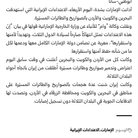
أبوظبي-سانا
أدانت الإمارات بشدة، اليوم الأربعاء، الاعتداءات الإيرانية التي استهدفت
البحرين والكويت والأردن بالصواريخ والطائرات المسيّرة.
ونقلت وكالة “وام” للأنباء عن وزارة الخارجية الإماراتية قولها في بيان: “إنّ
هذه الاعتداءات تمثل انتهاكاً صارخاً لسيادة الدول الثلاث، وتهديداً لأمنها
واستقرارها”، معربة عن تضامن دولة الإمارات الكامل معها ودعمها لكل
ما من شأنه حفظ أمنها واستقرارها.
وكانت كل من الأردن والكويت والبحرين أعلنت في وقت سابق اليوم
اعتراض وتدمير صواريخ وطائرات مسيّرة أُطلقت من إيران باتجاه أجواء
البلدان الثلاثة.
وكانت إيران شنت عدة هجمات بالصواريخ والطائرات المسيّرة على
مناطق في البحرين والكويت ومحافظة الزرقاء في الأردن، وتصدت لها
الدفاعات الجوية في البلدان الثلاثة دون تسجيل إصابات.
الوسوم:
الإمارات
الاعتداءات الإيرانية