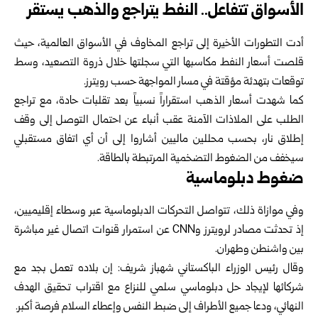
الأسواق تتفاعل.. النفط يتراجع والذهب يستقر
أدت التطورات الأخيرة إلى تراجع المخاوف في الأسواق العالمية، حيث
قلصت أسعار النفط مكاسبها التي سجلتها خلال ذروة التصعيد، وسط
توقعات بتهدئة مؤقتة في مسار المواجهة حسب رويترز.
كما شهدت أسعار الذهب استقراراً نسبياً بعد تقلبات حادة، مع تراجع
الطلب على الملاذات الآمنة عقب أنباء عن احتمال التوصل إلى وقف
إطلاق نار، بحسب محللين ماليين أشاروا إلى أن أي اتفاق مستقبلي
سيخفف من الضغوط التضخمية المرتبطة بالطاقة.
ضغوط دبلوماسية
وفي موازاة ذلك، تتواصل التحركات الدبلوماسية عبر وسطاء إقليميين،
إذ تحدثت مصادر لرويترز وCNN عن استمرار قنوات اتصال غير مباشرة
بين واشنطن وطهران.
وقال رئيس الوزراء الباكستاني شهباز شريف: إن بلاده تعمل بجد مع
شركائها لإيجاد حل دبلوماسي سلمي للنزاع مع اقتراب تحقيق الهدف
النهائي، ودعا جميع الأطراف إلى ضبط النفس وإعطاء السلام فرصة أكبر.