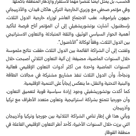
فحسب، بل ‏يمثل أيضاً عنصراً مهماً لاستقرار وازدهار المنطقة بأكملها‎.‎
وفي مؤتمر صحفي مع وزيري الخارجية التركي هاكان فيدان، والأذربيجاني
‏جيهون بايراموف، عقب الاجتماع العاشر لوزراء خارجية الدول الثلاث،
‏بإسطنبول، أشارت بوتشوريشفيلي إلى أن المؤتمر أتاح فرصة لتأكيد
أهمية ‏الحوار السياسي الوثيق، والثقة المتبادلة والتعاون الاستراتيجي
بين الدول ‏الثلاث، وفقاً لوكالة “الأناضول”.‎
ولفتت إلى أن الشراكة القائمة بين الدول الثلاث حققت نتائج ملموسة
خلال ‏السنوات الماضية، مضيفة: إن آلية التعاون الثلاثي أصبحت خلال
السنوات ‏الماضية واحدة من أكثر أدوات التعاون الإقليمي فعالية
ونجاحاً، وأن الدول ‏الثلاث تنفذ مشاريع مشتركة في مجالات الطاقة
والبنية التحتية والنقل، ما ‏ينعكس إيجاباً على التنمية الإقليمية.
كما أكدت بوتشوريشفيلي وجود إرادة سياسية قوية لتعميق التعاون،
وأن ‏جورجيا تتمتع بشراكة استراتيجية وتعاون متعدد الأطراف مع تركيا
‏وأذربيجان.
ويأتي هذا في إطار تنامي الشراكة الثلاثية بين جورجيا وتركيا وأذربيجان
‏التي برزت خلال السنوات الأخيرة، كأحد أطر التعاون الإقليمي الفاعلة في
‏منطقة القوقاز‎.‎