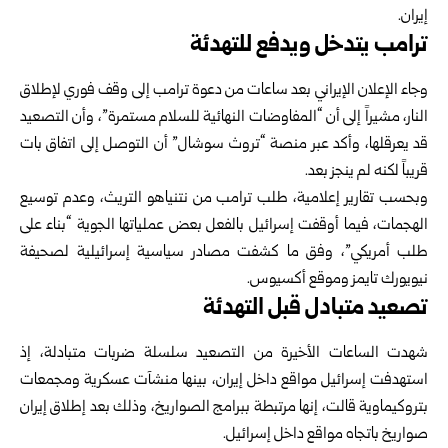
إيران.
ترامب يتدخل ويدفع للتهدئة
وجاء الإعلان الإيراني بعد ساعات من دعوة ترامب إلى وقف فوري لإطلاق
النار، مشيراً إلى أن “المفاوضات النهائية للسلام مستمرة”، وأن التصعيد
قد يعرقلها، وأكد عبر منصة “تروث سوشال” أن التوصل إلى اتفاق بات
قريباً لكنه لم ينجز بعد.
وبحسب تقارير إعلامية، طلب ترامب من نتنياهو التريث، وعدم توسيع
الهجمات، فيما أوقفت إسرائيل بالفعل بعض عملياتها الجوية “بناء على
طلب أمريكي”، وفق ما كشفت مصادر سياسية إسرائيلية لصحيفة
نيويورك تايمز وموقع أكسيوس.
تصعيد متبادل قبل التهدئة
شهدت الساعات الأخيرة من التصعيد سلسلة ضربات متبادلة، إذ
استهدفت إسرائيل مواقع داخل إيران، بينها منشآت عسكرية ومجمعات
بتروكيماوية قالت، إنها مرتبطة ببرامج الصواريخ، وذلك بعد إطلاق إيران
صواريخ باتجاه مواقع داخل إسرائيل.