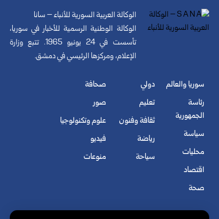
الوكالة العربية السورية للأنباء – سانا
الوكالة الوطنية الرسمية للأخبار في سوريا،
تأسست في 24 يونيو 1965. تتبع وزارة
الإعلام، ومركزها الرئيسي في دمشق.
سوريا والعالم
دولي
صحافة
رئاسة
تعليم
صور
الجمهورية
ثقافة وفنون
علوم وتكنولوجيا
سياسة
رياضة
فيديو
محليات
سياحة
منوعات
اقتصاد
صحة