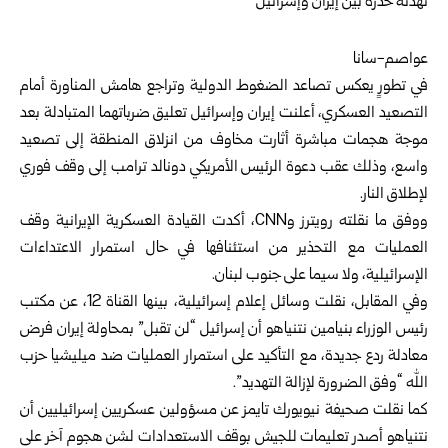
عواصم-سانا
في تطورٍ يعكس تصاعد الضغوط الدولية وتراجع هامش المناورة أمام
التصعيد العسكري، أعلنت إيران وإسرائيل تعليق ضرباتهما المتبادلة بعد
موجة هجمات مباشرة أثارت مخاوف من انزلاق المنطقة إلى تصعيد
واسع، وذلك عقب دعوة الرئيس الأمريكي دونالد ترامب إلى وقف فوري
لإطلاق النار.
ووفق ما نقلته رويترز وCNN، أكدت القيادة العسكرية الإيرانية وقف
العمليات مع التحذير من استئنافها في حال استمرار الاعتداءات
الإسرائيلية، ولا سيما على جنوب لبنان.
وفي المقابل، نقلت وسائل إعلام إسرائيلية، بينها القناة 12، عن مكتب
رئيس الوزراء بنيامين نتنياهو أن إسرائيل “لن تقبل” بمحاولة إيران فرض
معادلة ردع جديدة، مع التأكيد على استمرار العمليات ضد ميليشيا حزب
الله “وفق الضرورة لإزالة التهديد”.
كما نقلت صحيفة نيويورك تايمز عن مسؤولين عسكريين إسرائيليين أن
نتنياهو أصدر تعليمات للجيش بوقف الاستعدادات لشن هجوم آخر على