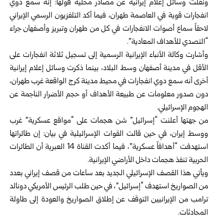
ونقلت وسائل إعلام إيرانية عن مصادر محلية قولها: إنه سمع دوي
انفجارات قوية في العاصمة طهران، فيما أكد التلفزيون الرسمي الإيراني
لاحقاً سماع أصوات الانفجارات في كل من طهران وتبريز وأصفهان جراء
“التصدي للأهداف المعادية”.
وأشارت وكالة الأنباء الإيرانية الرسمية إلى تسجيل ثلاثة انفجارات على
الأقل في مدينة أصفهان وسط البلاد، بينما ذكرت وسائل إعلام إيرانية
أخرى أنه سمع دوي انفجارات في محيط مدينة كرج الواقعة غرب طهران،
دون صدور معلومات عن طبيعة الأهداف أو حجم الأضرار الناجمة عن
الهجوم الإسرائيلي.
من جهتها أعلنت “إسرائيل” شن هجمات على “مواقع عسكرية” غرب
ووسط إيران، في حين قالت القوات الإسرائيلية في بيان: إن طائراتها
استهدفت “أهدافاً عسكرية”، فيما أكدت القناة 14 العبرية أن الطائرات
الحربية تنفذ هجمات داخل الأراضي الإيرانية.
ويأتي هذا القصف الإسرائيلي الجديد بعد ساعات من قصف إيراني بعدد
من الصواريخ استهدف “إسرائيل”، في حين طلب الرئيس الأمريكي دونالد
ترامب من الإيرانيين التوقف عن إطلاق الصواريخ والعودة إلى طاولة
المحادثات.