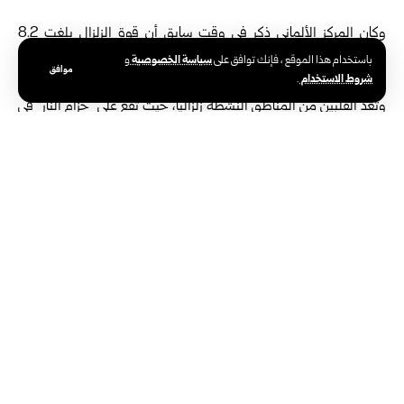
وكان المركز الألماني ذكر في وقت سابق أن قوة الزلزال بلغت 8.2
درجات، وأصدر نظام الإنذار الأمريكي تحذيراً من خطر تسونامي.
سياسة الخصوصية
باستخدام هذا الموقع ، فإنك توافق على
و
موافق
شروط الاستخدام
.
وتُعد الفلبين من المناطق النشطة زلزالياً، حيث تقع على “حزام النار” في
المحيط الهادئ، ما يجعلها عرضة لهزات أرضية متكررة تتفاوت في شدتها.
الوسوم:
جنوب الفلبين
زلزال