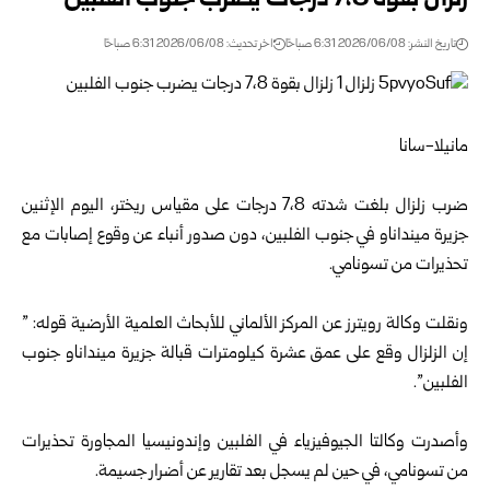
زلزال بقوة 7،8 درجات يضرب جنوب الفلبين
تاريخ النشر: 2026/06/08 6:31 صباحًا
اخر تحديث: 2026/06/08 6:31 صباحًا
مانيلا-سانا
ضرب زلزال بلغت شدته 7،8 درجات على مقياس ريختر، اليوم الإثنين
جزيرة مينداناو في جنوب الفلبين، دون صدور أنباء عن وقوع إصابات مع
تحذيرات من تسونامي.
ونقلت وكالة رويترز عن المركز الألماني للأبحاث العلمية الأرضية قوله: ”
إن الزلزال وقع على عمق عشرة كيلومترات قبالة جزيرة مينداناو جنوب
الفلبين”.
وأصدرت وكالتا الجيوفيزياء في الفلبين وإندونيسيا المجاورة تحذيرات
من تسونامي، في حين لم يسجل بعد تقارير عن أضرار جسيمة.