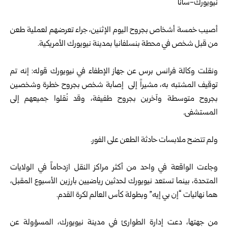
نيويورك-سانا
أصيب خمسة أشخاص بجروح اليوم الإثنين، جراء تعرضهم لعملية طعن
من قبل شخص في محطة بنسلفانيا بمدينة نيويورك الأمريكية.
ونقلت وكالة فرانس برس عن جهاز الإطفاء في نيويورك قوله: إنه تم
توقيف المشتبه به، مشيراً إلى إصابة شخص بجروح خطرة وشخصين
بجروح متوسطة وآخرين بجروح طفيفة، وقد نُقلوا جميعهم إلى
المستشفى.
ولم تتضح ملابسات حادثة الطعن على الفور.
وجاءت الواقعة في واحد من أكثر مراكز النقل ازدحاماً في الولايات
المتحدة، بينما تستعد نيويورك لحدثين رياضيين بارزين الأسبوع المقبل،
هما نهائيات “إن بي إيه” وبطولة كأس العالم لكرة القدم.
من جهتها، دعت إدارة الطوارئ في مدينة نيويورك، المسؤولة عن