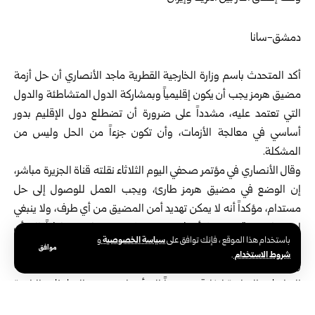
دمشق-سانا
أكد المتحدث باسم وزارة الخارجية القطرية ماجد الأنصاري أن حل أزمة
مضيق هرمز يجب أن يكون إقليمياً وبمشاركة الدول المتشاطئة والدول
التي تعتمد عليه، مشدداً على ضرورة أن تضطلع دول الإقليم بدور
أساسي في معالجة الأزمات، وأن تكون جزءاً من الحل وليس من
المشكلة.
وقال الأنصاري في مؤتمر صحفي اليوم الثلاثاء نقلته قناة الجزيرة مباشر،
إن الوضع في مضيق هرمز طارئ، ويجب العمل للوصول إلى حل
مستدام، مؤكداً أنه لا يمكن تهديد أمن المضيق من أي طرف، ولا ينبغي
استخدامه ورقة ضغط أو فرض شروط مسبقة لفتحه، لافتاً إلى أن
سياسة الخصوصية
باستخدام هذا الموقع ، فإنك توافق على
و
تداعيات أي إغلاق تتجاوز أسواق الطاقة.
موافق
شروط الاستخدام
.
وأضاف أن قطر تتواصل مع الشركاء لإعادة فتح المضيق ووقف
التداعيات السلبية لإغلاقه، مشيراً إلى أن بلاده تدعم المباحثات الرامية
إلى ذلك، وأن التنسيق الإقليمي والدولي مستمر في هذا السياق.