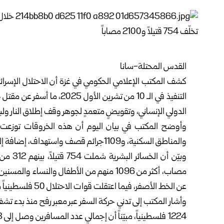
القدس المحتلة-سانا
الدولي الإنساني، وتقويضٍ متعمدٍ لجوهر وقف إطلاق النار ولبن
والمناطق السكنية، و1109جرائم قصف واستهداف، إضافة إلى 273 عملية نسف لمنازل ومبانٍ.
مصاب، أكثر من 1096 منهم من الأطفال والنساء
عن الخط الأصفر، فيما اعتقلت قوات الاحتلال 50 فلسطينياً من داخل المناطق السكنية بالقطاع.