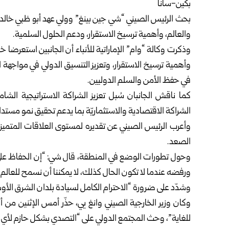
بكين-سانا
بحث الرئيس الصيني “شي جين بينغ” وولي عهد أبو ظبي خالد بن
والعالم، وأهمية ترسيخ الاستقرار، ودعم الحلول السلمية.
وذكرت وكالة “وام” الإماراتية للأنباء أن الجانبين استعرضا خ
وأهمية ترسيخ الاستقرار، وتعزيز التنسيق الدولي في مواجهة 
في حفظ الأمن والسلم الدوليين.
كما ناقش الجانبان سُبل تعزيز الشراكة الاستراتيجية الش
الشراكة الاقتصادية والاستثماريّة بما يدعم تحقيق نمو مستد
وأعرب الرئيس الصيني عن تقديره لمستوى العلاقات المتميز
الصعد.
وحول تطورات الوضع في المنطقة، قال شي: “إن الحفاظ على س
ورفضه عندما لا تكون الحال كذلك، لا يمكننا أن نسمح للعالم 
وشدّد على ضرورة “الاحترام الكامل لسيادة بلدان الشرق الأ
وكان وزير الخارجية الصيني وانغ يي، حذّر أمس الإثنين من أ
للغاية”، وحث المجتمع الدولي على “التصدي بشكل حازم ⁠لأي 