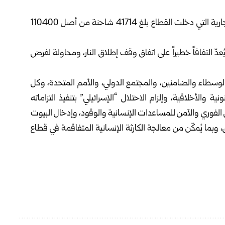
وبيّن أن عدد شاحنات المساعدات والوقود والشاحنات التجارية التي دخلت القطاع بلغ 41714 شاحنة من أصل 110400
دّ التفافاً خطيراً على اتفاق وقف إطلاق النار، ومحاولة لفرض
والوسطاء والضامنين، والمجتمع الدولي، والأمم المتحدة، وكل
والأخلاقية، وإلزام الاحتلال “الإسرائيلي” بتنفيذ التزاماته
الفوري والآمن للمساعدات الإنسانية والوقود، وإدخال البيوت
، وبما يُمكّن من معالجة الكارثة الإنسانية المتفاقمة في قطاع