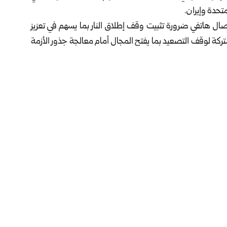
متحدة وإيران.
اتصال هاتفي ضرورة تثبيت وقف إطلاق النار بما يسهم في تعزيز
شتركة لوقف التصعيد بما يفتح المجال أمام معالجة جذور الأزمة
يحقق السلام الدائم.
تم الإعلان عنه فجر الأربعاء الماضي بين واشنطن وطهران في
.
فيسبوك