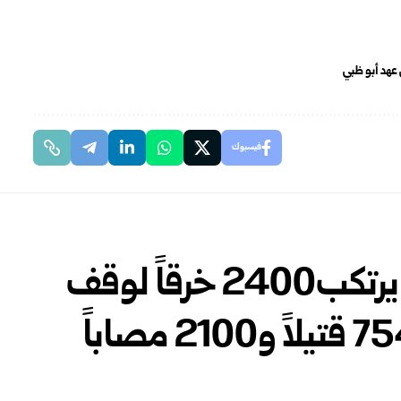
عهد أبو ظبي
فيسبوك
خلال نصف عام .. الاحتلال يرتكب2400 خرقاً لوقف