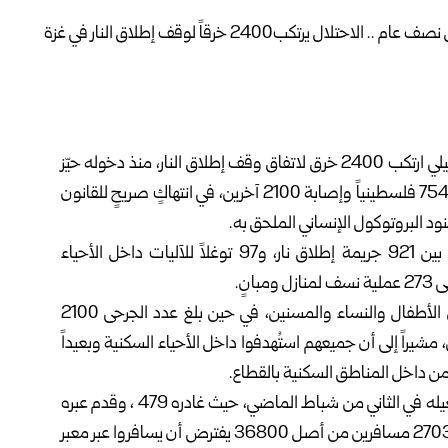
كشف المكتب الإعلامي الحكومي في غزة أن الاحتلال الإسرائيلي ارتكب 2400 خرق لاتفاق وقف إطلاق النار، منذ دخوله حيّز
التنفيذ في الـ 10 من تشرين الأول 2025، ما أسفر عن مقتل 754 فلسطينياً وإصابة 2100 آخرين، في انتهاكٍ صريحٍ للقانون
ود البروتوكول الإنساني الملحق به.
وأوضح المكتب في بيان اليوم أن هذه الخروقات توزعت بين 921 جريمة إطلاق نار، و97 توغلاً للآليات داخل الأحياء
وبيّن أن الخسائر البشرية شملت 754 قتيلاً، بينهم 312 من الأطفال والنساء والمسنين، في حين بلغ عدد الجرحى 2100
 والمسنين، مشيراً إلى أن جميعهم استُهدفوا داخل الأحياء السكنية وبعيداً
وأشار المكتب إلى تدني حركة السفر عبر معبر رفح منذ بدء تشغيله في الثاني من شباط الماضي، حيث غادره 479 ، وقدم عبره
1224 فلسطينياً، مبيّناً أن إجمالي عدد المسافرين وصل إلى 2703 مسافرين من أصل 36800 يفترض أن يسافروا عبر معبر