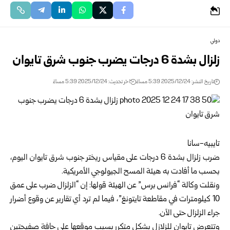
دولي
زلزال بشدة 6 درجات يضرب جنوب شرق تايوان
تاريخ النشر: 2025/12/24 5:39 مساءً
اخر تحديث: 2025/12/24 5:39 مساءً
تايبيه-سانا
ضرب زلزال بشدة 6 درجات على مقياس ريختر جنوب شرق تايوان اليوم،
بحسب ما أفادت به هيئة المسح الجيولوجي الأمريكية.
ونقلت وكالة “فرانس برس” عن الهيئة قولها: إن “الزلزال ضرب على عمق
10 كيلومترات في مقاطعة تايتونغ”، فيما لم ترد أي تقارير عن وقوع أضرار
جراء الزلزال حتى الآن.
وتتعرض تايوان للزلازل بشكل متكرر بسبب موقعها على حافة صفيحتين