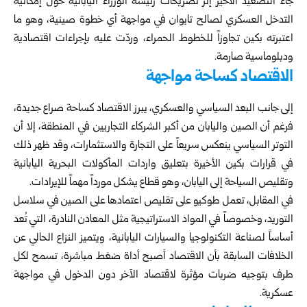
جاء التصعيد الأخير إثر تصريحات رئيسة الوزراء اليابانية حول إمكانية
التدخل العسكري لصالح تايوان في مواجهة أي خطوة صينية، وهو ما
اعتبرته بكين تجاوزاً للخطوط الحمراء، وردّت عليه بإجراءات اقتصادية
ودبلوماسية صارمة.
الاقتصاد كساحة مواجهة
إلى جانب البعد السياسي والعسكري، يبرز الاقتصاد كساحة صراع جديدة،
فرغم أن الصين واليابان من أكبر الشركاء التجاريين في المنطقة، إلا أن
التوتر السياسي ينعكس سريعاً على التجارة والاستثمارات، وقد ظهر ذلك
في قرارات بكين الأخيرة بتعليق واردات المأكولات البحرية اليابانية
وتقليص السياحة إلى اليابان، وهو قطاع يشكل مورداً مهماً للإيرادات.
في المقابل، تعمل طوكيو على تقليص اعتمادها على الصين في سلاسل
التوريد، وخصوصاً في المواد الاستراتيجية مثل المعادن النادرة، التي تُعد
أساساً لصناعة التكنولوجيا والسيارات اليابانية، ويتميز النزاع الحالي عن
الخلافات السابقة بأن الاقتصاد أصبح أداة ضغط مباشرة، تسمح لكل
طرف بتوجيه ضربات مؤثرة لاقتصاد الآخر دون الدخول في مواجهة
عسكرية.