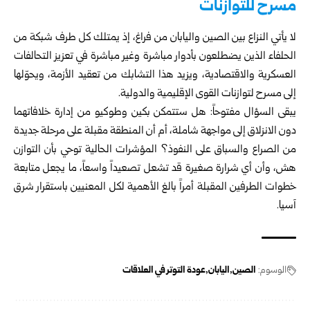
مسرح للتوازنات
لا يأتي النزاع بين الصين واليابان من فراغ، إذ يمتلك كل طرف شبكة من
الحلفاء الذين يضطلعون بأدوار مباشرة وغير مباشرة في تعزيز التحالفات
العسكرية والاقتصادية، ويزيد هذا التشابك من تعقيد الأزمة، ويحوّلها
إلى مسرح لتوازنات القوى الإقليمية والدولية.
يبقى السؤال مفتوحاً: هل ستتمكن بكين وطوكيو من إدارة خلافاتهما
دون الانزلاق إلى مواجهة شاملة، أم أن المنطقة مقبلة على مرحلة جديدة
من الصراع والسباق على النفوذ؟ المؤشرات الحالية توحي بأن التوازن
هش، وأن أي شرارة صغيرة قد تشعل تصعيداً واسعاً، ما يجعل متابعة
خطوات الطرفين المقبلة أمراً بالغ الأهمية لكل المعنيين باستقرار شرق
آسيا.
الوسوم:
الصين
اليابان
عودة التوتر في العلاقات