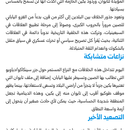
المؤيدة لتايوان، وردود بكين الحازمة التي أكدت أنها لن تسمح بالمساس
بسيادتها.
وتعود جذور الخلاف بين البلدين إلى أكثر من قرن، بدءاً من الغزو الياباني
للصين مروراً بالحروب الكبرى، وصولاً إلى مرحلة تطبيع العلاقات في
السبعينيات، وتركت هذه الخلفية التاريخية ندوباً دائمة في العلاقات
الثنائية، بحيث يُقرأ كل تصريح سياسي أو تحرك عسكري في سياق مثقل
بالشكوك وانعدام الثقة المتبادلة.
نزاعات متشابكة
اليوم تتداخل هذه الخلافات مع النزاع المستمر حول جزر سينكاكو/دياويو
التي تطالب بها الصين وتسيطر عليها اليابان، إضافة إلى ملف تايوان التي
تعتبرها بكين جزءاً لا يتجزأ من أراضي البلاد وتسعى لاستعادتها، بينما يظهر
موقف طوكيو أقرب إلى تايوان منه إلى بكين، وهذه الدينامية تجعل
المنطقة شديدة الحساسية، حيث يمكن لأي حادث صغير أن يتحول إلى
أزمة واسعة النطاق.
التصعيد الأخير