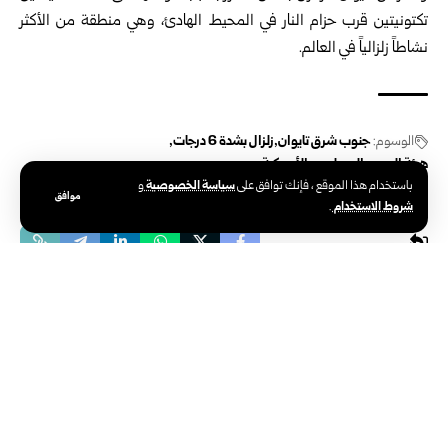
تكتونيتين قرب حزام النار في المحيط الهادئ، وهي منطقة من الأكثر
نشاطاً زلزالياً في العالم.
الوسوم:
جنوب شرق تايوان
زلزال بشدة 6 درجات
هيئة المسح الجيولوجي الأمريكية
سياسة الخصوصية
باستخدام هذا الموقع ، فإنك توافق على
و
موافق
شروط الاستخدام
.
دولي
غارات روسية مكثفة بالمسيرات على أوكرانيا..
ورد كييف يسفر عن قتيل وعدد من المصابين في
بيلغورود
تاريخ النشر: 2025/12/24 3:48 مساءً
اخر تحديث: 2025/12/24 3:48 مساءً