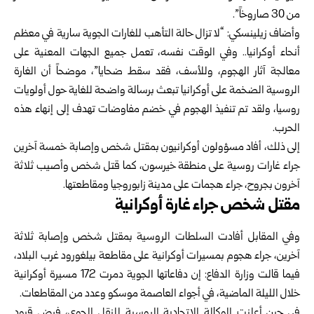
من 30 صاروخاً”.
وأضاف زيلينسكي: “لا تزال حالة التأهب للغارات الجوية سارية في معظم
أنحاء أوكرانيا.. وفي الوقت نفسه، تعمل جميع الجهات المعنية على
معالجة آثار الهجوم، وللأسف، فقد سقط ضحايا”، موضحاً أن الغارة
الروسية الضخمة على أوكرانيا تبعث برسالة واضحة للغاية حول أولويات
⁠روسيا، ولقد ‌تم تنفيذ ⁠الهجوم ⁠في خضم مفاوضات تهدف إلى إنهاء هذه
الحرب.
إلى ذلك، أفاد مسؤولون أوكرانيون بمقتل شخص وإصابة خمسة آخرين
جراء غارات روسية على منطقة خيرسون، كما قتل شخص وأصيب ثلاثة
آخرون بجروح، جراء هجمات على مدينة زابوروجيا ومقاطعتها.
مقتل شخص جراء غارة أوكرانية
وفي المقابل أفادت السلطات الروسية بمقتل شخص وإصابة ثلاثة
آخرين، جراء هجوم بمسيرات أوكرانية على مقاطعة بيلغورود غرب البلاد،
فيما قالت وزارة الدفاع: إن دفاعاتها الجوية دمرت 172 مسيرة أوكرانية
خلال الليلة الماضية، في أجواء العاصمة موسكو وعدد من المقاطعات.
في حين أعلنت الوكالة الاتحادية الروسية للنقل الجوي، فرض قيود