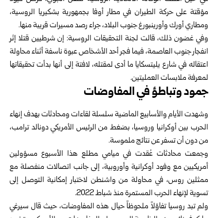
مؤقتة على حركة الطيران في مطار أوفا بجمهورية بشكيريا الروسية،
ومطاري أورك وأورينبورغ جنوب البلاد، جراء رصد مسيرات قريبة منها.
وفي غضون ذلك، قالت لجنة التحقيقات الروسية: إن شرطيين قتلا إثر
انفجار جنوب العاصمة، فيما فجر أحد الأشخاص عبوة ناسفة أثناء محاولة
اعتقاله في شارع يليتسكايا ما أدى لمقتله، لافتة إلى أنها بدأت تحقيقاتها
لمعرفة ملابسات العمليتين.
جمود وتباطؤ في المفاوضات
وشهدت الأيام والأسابيع الماضية سلسلة لقاءات ومحادثات بهدف إنهاء
الحرب بين أوكرانيا وروسيا، بضغط من الرئيس الأمريكي دونالد ترامب،
من دون أن تسفر عن نتائج ملموسة.
وجمعت محادثات عُقدت في ميامي ‍مطلع هذا الأسبوع مسؤولين
أمريكيين مع وفود أوكرانية وأوروبية، إلى جانب اتصالات منفصلة مع
ممثلين روس، في محاولة من واشنطن لاختبار إمكانية التوصل إلى
تسوية لإنهاء الحرب المستمرة منذ شباط 2022.
ولم تبد روسيا تفاؤلاً ملحوظاً حيال هذه المفاوضات، حيث قال سيرغي