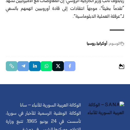
ريابكوف نائب وزير الخارجية الروسي: إن المفاوضات مع الأميركيين تشهد
“تقدماً بطيئاً”، موجهاً انتقادات إلى قادة أوروبيين اتهمهم بالسعي
لـ”عرقلة العملية الدبلوماسية”.
الوسوم:
أوكرانيا
روسيا
الوكالة العربية السورية للأنباء – سانا
الوكالة الوطنية الرسمية للأخبار في سوريا،
تأسست في 24 يونيو 1965. تتبع وزارة
الإعلام، ومركزها الرئيسي في دمشق.