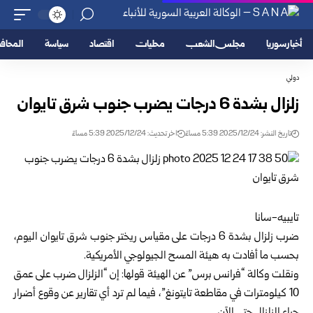
أخبار سوريا
مجلس الشعب
محليات
اقتصاد
سياسة
المحا
دولي
زلزال بشدة 6 درجات يضرب جنوب شرق تايوان
تاريخ النشر: 2025/12/24 5:39 مساءً
اخر تحديث: 2025/12/24 5:39 مساءً
تايبيه-سانا
ضرب زلزال بشدة 6 درجات على مقياس ريختر جنوب شرق تايوان اليوم،
بحسب ما أفادت به هيئة المسح الجيولوجي الأمريكية.
ونقلت وكالة “فرانس برس” عن الهيئة قولها: إن “الزلزال ضرب على عمق
10 كيلومترات في مقاطعة تايتونغ”، فيما لم ترد أي تقارير عن وقوع أضرار