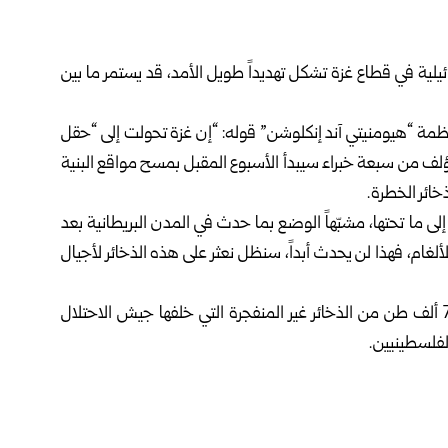
يلية في قطاع غزة تشكل تهديداً طويل الأمد، قد يستمر ما بين
 منظمة “هيومنيتي آند إنكلوشن” قوله: “إن غزة تحولت إلى “حقل
ؤلف من سبعة خبراء سيبدأ الأسبوع المقبل بمسح مواقع البنية
خائر الخطرة.
ى ما تحتها، مشبّهاً الوضع بما حدث في المدن البريطانية بعد
 للألغام، فهذا لن يحدث أبداً، سنظل نعثر على هذه الذخائر لأجيال
وكان مركز غزة لحقوق الإنسان حذر أمس من وجود نحو 71 ألف طن من الذخائر غير المنفجرة التي خلفها جيش الاحتلال
 الفلسطينيين.