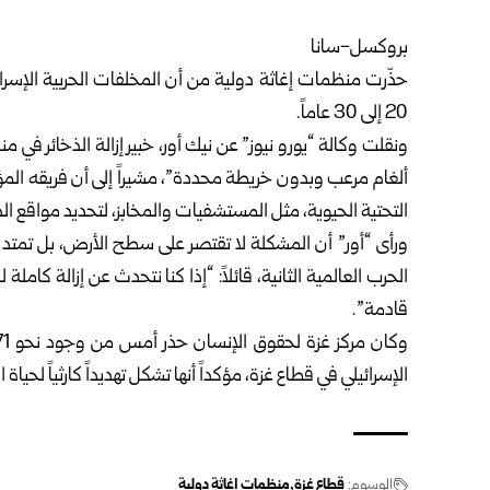
بروكسل-سانا
حذّرت منظمات إغاثة دولية من أن المخلفات الحربية الإسرائ
20 إلى 30 عاماً.
ونقلت وكالة “يورو نيوز” عن نيك أور، خبير إزالة الذخائر في
ألغام مرعب وبدون خريطة محددة”، مشيراً إلى أن فريقه الم
التحتية الحيوية، مثل المستشفيات والمخابز، لتحديد مواقع الذ
ورأى “أور” أن المشكلة لا تقتصر على سطح الأرض، بل تمتد إل
الحرب العالمية الثانية، قائلاً: “إذا كنا نتحدث عن إزالة كاملة
قادمة”.
الإسرائيلي في قطاع غزة، مؤكداً أنها تشكل تهديداً كارثياً لحياة
الوسوم:
قطاع غزة
منظمات إغاثة دولية