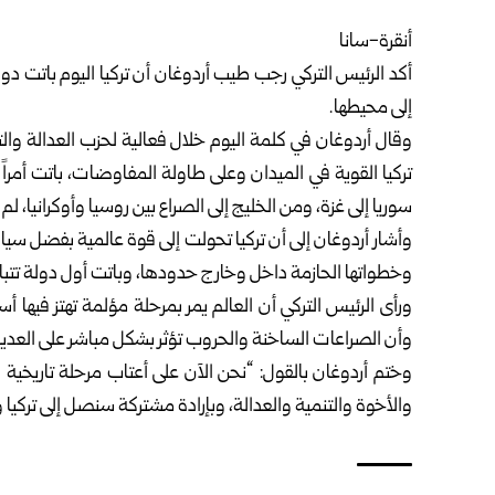
أنقرة-سانا
أكد الرئيس التركي رجب طيب أردوغان أن تركيا اليوم باتت دولة
إلى محيطها.
وقال أردوغان في كلمة اليوم خلال فعالية لحزب العدالة وال
تركيا القوية في الميدان وعلى طاولة المفاوضات، باتت أمرا
سوريا إلى غزة، ومن الخليج إلى الصراع بين روسيا وأوكرانيا، ل
وأشار أردوغان إلى أن تركيا تحولت إلى قوة عالمية بفضل سياس
وخطواتها الحازمة داخل وخارج حدودها، وباتت أول دولة تتبادر
ورأى الرئيس التركي أن العالم يمر بمرحلة مؤلمة تهتز فيها أ
وأن الصراعات الساخنة والحروب تؤثر بشكل مباشر على العديد م
وختم أردوغان بالقول: “نحن الآن على أعتاب مرحلة تاريخية 
والأخوة والتنمية والعدالة، وبإرادة مشتركة سنصل إلى تركيا ومن