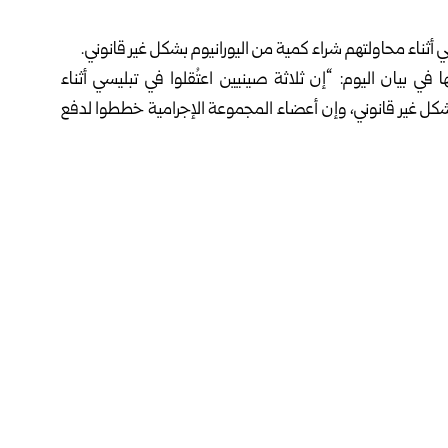
ثناء محاولتهم شراء كمية من اليورانيوم بشكل غير قانوني.
 بيان اليوم: “إن ثلاثة صينيين اعتُقلوا في تبليسي أثناء
 بشكل غير قانوني، وإن أعضاء المجموعة الإجرامية خططوا لدفع
 النووية إلى الصين عبر روسيا بالاستعانة بأعضاء آخرين من
فيسبوك