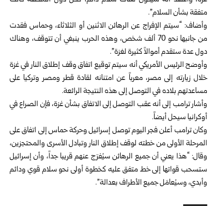
غزة، وأعتقد أنه سيكون هناك سلام دائم، فكل دول المنطقة كانت
متفقة بشأن السلام”.
وأضاف: “سيتم الإفراج عن الرهائن الاثنين أو الثلاثاء، وحماس فقدت
من جانبها نحو 70 ألف شخص، وهذه الحرب ينبغي أن تتوقف، وهناك
دول عدة ستقدم أموالاً كثيرة لغزة”.
وأوضح الرئيس الأمريكي أنه سيتم توقيع اتفاق وقف إطلاق النار في غزة
خلال زيارته إلى مصر، معرباً عن امتنانه لقادة قطر ومصر وتركيا على
مساعدتهم بلاده في التوصل إلى هذه النتيجة الرائعة.
وأشار ترامب إلى أنه عقب التوصل إلى الاتفاق بشأن غزة، فإن الصراع في
أوكرانيا سيحل أيضاً.
وكان ترامب أعلن فجر اليوم توصل إسرائيل وحركة حماس إلى اتفاق على
المرحلة الأولى من خطته لوقف إطلاق النار وتبادل الأسرى والمحتجزين،
وقال: “هذا يعني أن جميع الرهائن سيُفرَج عنهم قريبا جداً، وأن إسرائيل
ستسحب قواتها إلى خط متفق عليه كخطوة أولى نحو سلام قوي ودائم
وأبدي، وسيُعامَل جميع الأطراف بعدالة”.