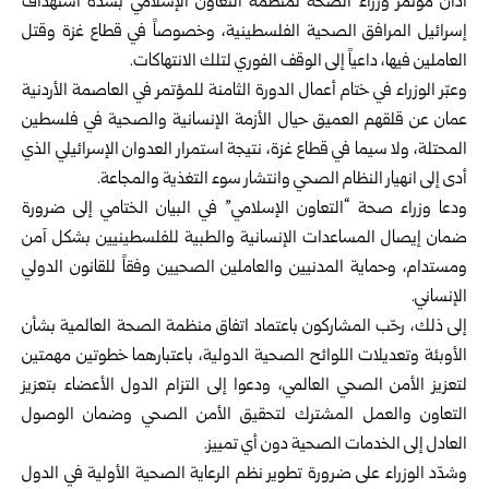
أدان مؤتمر وزراء الصحة لمنظمة التعاون الإسلامي بشدة استهداف
إسرائيل المرافق الصحية الفلسطينية، وخصوصاً في قطاع غزة وقتل
العاملين فيها، داعياً إلى الوقف الفوري لتلك الانتهاكات.
وعبّر الوزراء في ختام أعمال الدورة الثامنة للمؤتمر في العاصمة الأردنية
عمان عن قلقهم العميق حيال الأزمة الإنسانية والصحية في فلسطين
المحتلة، ولا سيما في قطاع غزة، نتيجة استمرار العدوان الإسرائيلي الذي
أدى إلى انهيار النظام الصحي وانتشار سوء التغذية والمجاعة.
ودعا وزراء صحة “التعاون الإسلامي” في البيان الختامي إلى ضرورة
ضمان إيصال المساعدات الإنسانية والطبية للفلسطينيين بشكل آمن
ومستدام، وحماية المدنيين والعاملين الصحيين وفقاً للقانون الدولي
الإنساني.
إلى ذلك، رحّب المشاركون باعتماد اتفاق منظمة الصحة العالمية بشأن
الأوبئة وتعديلات اللوائح الصحية الدولية، باعتبارهما خطوتين مهمتين
لتعزيز الأمن الصحي العالمي، ودعوا إلى التزام الدول الأعضاء بتعزيز
التعاون والعمل المشترك لتحقيق الأمن الصحي وضمان الوصول
العادل إلى الخدمات الصحية دون أي تمييز.
وشدّد الوزراء على ضرورة تطوير نظم الرعاية الصحية الأولية في الدول