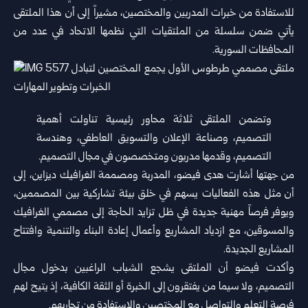
للاستفادة من خبرات ‏المدربين والمختصين، مشيراً إلى أن هذا الملتقى
يأتي ضمن سلسلة من ‏الملتقيات التي نظمها الاتحاد في عدد من
المحافظات السورية.‏
وتضمن الملتقى ثلاثة محاور رئيسية تناولت أهمية
التصميم، وصناعة ‏الإعلان والتسويق العاطفي، وهندسة
التصميم، وقدمها مدربون ومتخصصون ‏في مجال التصميم.‏
من جهتها أشارت هدى فيضو، المدربة ومصممة الغرافيك ديزاين، إلى
أن ‏مثل هذه الفعاليات يسهم في خلق بيئة تشاركية بين المصممين،
ويوفر فرصاً ‏مهنية جديدة في ظل تزايد الحاجة إلى مصممي الغرافيك
والمسوقين، مع ‏ازدياد المشاريع وأعمال إعادة البناء والتنمية وافتتاح
المشاريع الجديدة.‏
وأكدت فيضو أن الملتقى يشجع الشباب الراغبين بدخول مجال
التصميم، ولا ‏سيما من يفتقرون إلى الخبرة أو الثقة الكافية، إذ يتيح لهم
فرصة التعلم ‏والتواصل مع المختصين والاستفادة من تجاربهم.‏