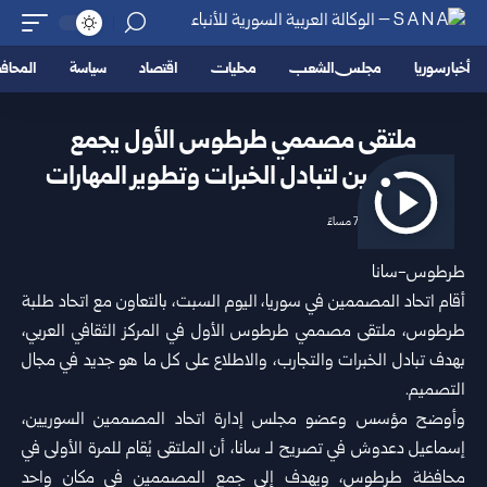
أخبار سوريا
مجلس الشعب
محليات
اقتصاد
سياسة
المحا
ملتقى مصممي طرطوس الأول يجمع
المختصين لتبادل الخبرات وتطوير ‏المهارات
2026/06/13 7:34 مساءً
طرطوس-سانا‏
أقام اتحاد المصممين في سوريا، اليوم السبت، بالتعاون مع
اتحاد طلبة
‏طرطوس
، ملتقى مصممي طرطوس الأول في المركز الثقافي العربي،
بهدف ‏تبادل الخبرات والتجارب، والاطلاع على كل ما هو جديد في مجال
التصميم. ‏
وأوضح مؤسس وعضو مجلس إدارة اتحاد المصممين السوريين،
إسماعيل ‏دعدوش في تصريح لـ سانا، أن الملتقى يُقام للمرة الأولى في
محافظة ‏
طرطوس
، ويهدف إلى جمع المصممين في مكان واحد