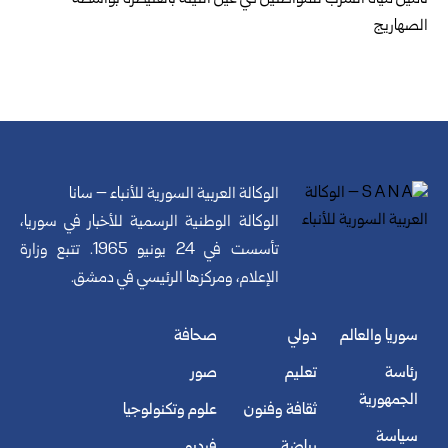
تأمين مياه الشرب للمواطنين في عين التينة بالقنيطرة ‏بواسطة
الصهاريج
الوكالة العربية السورية للأنباء – سانا
الوكالة الوطنية الرسمية للأخبار في سوريا،
تأسست في 24 يونيو 1965. تتبع وزارة
الإعلام، ومركزها الرئيسي في دمشق.
سوريا والعالم
دولي
صحافة
رئاسة
تعليم
صور
الجمهورية
ثقافة وفنون
علوم وتكنولوجيا
سياسة
رياضة
فيديو