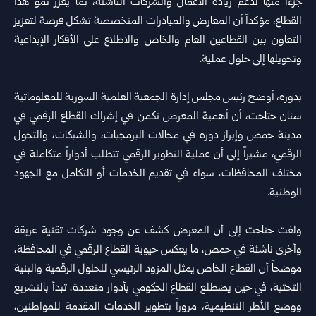
جزءاً منها لدعم ريادة الأعمال والشركات الناشئة، بما يعزز نمو هذا
القطاع، مؤكداً أن المعارض والمبادرات المتخصصة تشكل فرصة لتعزيز
التعاون بين القطاعين العام والخاص والاطلاع على الأفكار الإبداعية
وتحويلها إلى حلول عملية.
بدوره، أوضح رئيس مجلس إدارة الجمعية العلمية السورية للمعلوماتية
سنان حتاحت، أن أهمية المعرض تكمن في إشراك القطاع الرقمي في
مدينة حمص وإبراز دوره في مجالات البرمجيات، والشبكات، والتحول
الرقمي، مشيراً إلى أن عملية التطوير الرقمي تتطلب أدواراً متكاملة في
مختلف المحافظات، سواء في تقديم الخدمات أو التكامل مع الجهود
الوطنية.
ولفت حتاحت إلى أن المعرض كشف عن وجود شركات تقنية عريقة
وأخرى ناشئة في حمص، ما يعكس حيوية القطاع الرقمي في المحافظة،
موضحاً أن القطاع الخاص يمثل المزود الرئيسي للحلول الرقمية والبنية
التحتية، في حين يضطلع القطاع الحكومي بأدوار متعددة، تبدأ بالتشريع
ووضع الأطر التنظيمية، مروراً بتطوير الخدمات المقدمة للمواطنين،