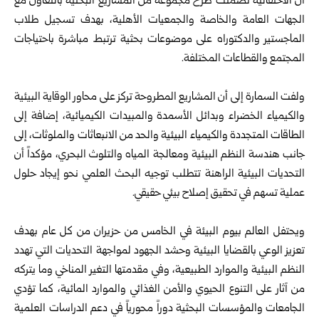
أن الاحتفالية تضمنت طرح مجموعة من المشاريع البحثية بالتعاون مع
الجهات العامة والخاصة والجمعيات الأهلية، بهدف تسجيل طلاب
الماجستير والدكتوراه على موضوعات بحثية ترتبط مباشرة باحتياجات
المجتمع والقطاعات المختلفة.
ولفت السمارة إلى أن المشاريع المطروحة تركز على محاور الوقاية البيئية
والكيمياء الخضراء وبدائل الأسمدة والمبيدات الكيميائية، إضافة إلى
الطاقات المتجددة والكيمياء البيئية والحد من الانبعاثات والملوثات، إلى
جانب هندسة النظم البيئية ومعالجة المياه والتلوث البحري، مؤكداً أن
التحديات البيئية الراهنة تتطلب توجيه البحث العلمي نحو إيجاد حلول
عملية تسهم في تحقيق إصلاح بيئي حقيقي.
ويحتفل العالم بيوم البيئة في الخامس من حزيران من كل عام بهدف
تعزيز الوعي بالقضايا البيئية وحشد الجهود لمواجهة التحديات التي تهدد
النظم البيئية والموارد الطبيعية، وفي مقدمتها التغير المناخي وما يتركه
من آثار على التنوع الحيوي والأمن الغذائي والموارد المائية، كما تؤدي
الجامعات والمؤسسات البحثية دوراً محورياً في دعم الدراسات العلمية