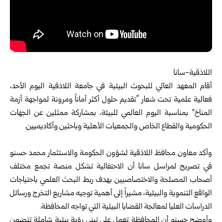
اللاذقية-سانا
أقام المعهد العالي للبحوث البيئية في جامعة اللاذقية اليوم الأحد،
فعالية علمية تحت شعار “تقديم حلول أكثر أماناً ومرونة لمواجهة أزمة
المناخ” بمناسبة اليوم العالمي للبيئة، بمشاركة ممثلين عن الجهات
الحكومية والقطاع الخاص والجمعيات الأهلية وباحثين وأكاديميين.
وأكد معاون محافظ
اللاذقية
لشؤون الحكومة والاستثمار محمد حسنو
في تصريح لمراسل سانا أن الاحتفالية تشكل منصة تجمع مختلف
أصحاب المصلحة والاختصاصيين بهدف ربط البحث العلمي باحتياجات
الواقع التنموية والبيئية، مشيراً إلى أهمية توجيه مشاريع التخرج ورسائل
الدراسات العليا لمعالجة القضايا البيئية التي تواجه المحافظة.
وأوضح حسنو أن المحافظة تعمل على تبني رؤية بيئية شاملة تتضمن