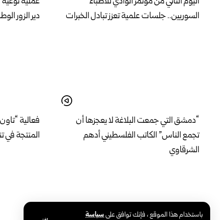
اليوم الثاني من مؤتمر الوادي للأطباء
عملية نوعية 
السوريين.. جلسات علمية تعزز تبادل الخبرات
دير الزور الوط
“دمشق التي جمعت البلاغة لا يعجزها أن
فعالية “تاون 
تجمع الناس” الكاتب الفلسطيني أدهم
المنتجة في ت
الشرقاوي
باستخدام هذا الموقع ، فإنك توافق على
سياسة