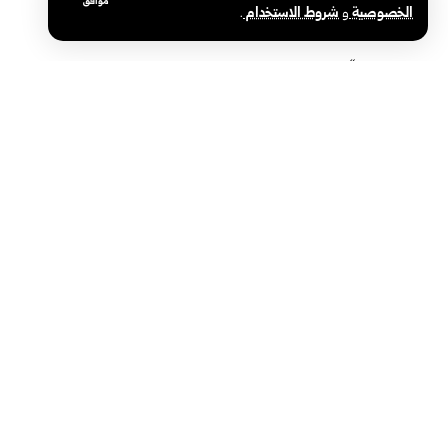
موافق
الخصوصية
و
شروط الاستخدام
.
شركات “كيم إكسبو”: المعرض بوابة للتعاون
ريماس العبد ا
وتطوير الصناعات الكيميائية
شهادة الثانوي
سوريا والعالم
رئاسة الجمهو
الوكالة العربية السورية للأنباء – سانا
سياسة
الوكالة الوطنية الرسمية للأخبار في سوريا، تأسست
في 24 يونيو 1965. تتبع وزارة الإعلام، ومركزها
محليات