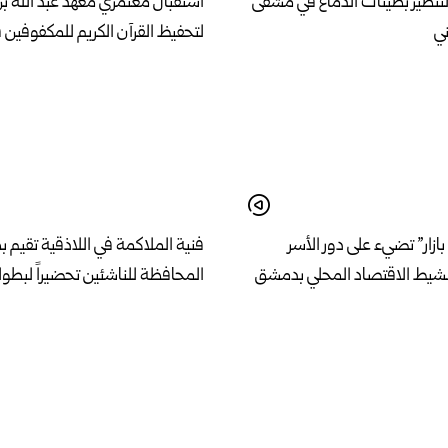
لتنظير بطينات الدماغ في مشفى
استقبال معتمري معهد عبد الله ب
ني
لتحفيظ القرآن الكريم للمكفوفين 
بازار” تضيء على دور الأسر
فنية الملاكمة في اللاذقية تقيم 
نشيط الاقتصاد المحلي بدمشق
المحافظة للناشئين تحضيراً لبطول