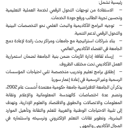
رئيسية تشمل:
– الاستفادة من توجهات التحول الرقمي لخدمة العملية التعليمية
وتحسين تجربة الطالب ورفع جودة الخدمات.
– توجيه البرامج الأكاديمية والبحث العلمي نحو التخصصات البينية
والتحول الرقمي لدعم التنمية.
– بناء شراكات استراتيجية مع جامعات ومراكز بحث رائدة لإعادة دمج
الجامعة في الفضاء الأكاديمي العالمي.
– إرساء ثقافة إدارة الأزمات ضمن بنية الجامعة لضمان استمرارية
العمل الأكاديمي تحت مختلف الظروف.
– إطلاق برامج تعليم وتدريب متخصصة تلبي احتياجات المؤسسات
الرسمية وغير الرسمية في إعادة إعمار سوريا.
يذكر أن الجامعة الافتراضية جامعة حكومية معتمدة أُسّست عام 2002،
‏وتضم عدة اختصاصات كالهندسة المعلوماتية والإعلام وتقانة
المعلومات ‏والاتصالات والحقوق والاقتصاد والعلوم الإدارية، وتهدف
إلى تلبية الاحتياجات الوطنية والعربية للعلم والتقانة وتأهيل الموارد
البشرية، وتطوير تقانات التعلم الإلكتروني وترسيخه واستثماره في
المجال الأكاديمي والمهني.