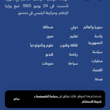
تأسست في 24 يونيو 1965. تتبع وزارة
الإعلام، ومركزها الرئيسي في دمشق.
سوريا والعالم
دولي
صحافة
رئاسة
تعليم
صور
الجمهورية
ثقافة وفنون
علوم وتكنولوجيا
سياسة
رياضة
فيديو
محليات
سياحة
منوعات
اقتصاد
صحة
سياسة الخصوصية
باستخدام هذا الموقع ، فإنك توافق على
و
موافق
شروط الاستخدام
.
© الوكالة العربية السورية للأنباء. كافة الحقوق محفوظة.