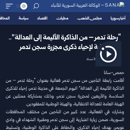
أخبار سوريا
مجلس الشعب
محليات
اقتصاد
سياسة
المحا
“رحلة تدمر – من الذاكرة الأليمة إلى العدالة”..
فعالية لإحياء ذكرى مجزرة سجن تدمر
2026/06/26 3:52 مساءً
حمص-سانا
أقامت رابطة الناجين من سجن
تدمر
فعالية بعنوان “رحلة تدمر – من
الذاكرة الأليمة إلى العدالة” اليوم الجمعة في مدينة تدمر، إحياء للذكرى
السادسة والأربعين لمجزرة سجن تدمر، وذلك بمشاركة ممثلين عن
الهيئة العامة للعدالة الانتقالية، والهيئة الوطنية للمفقودين.
وشارك في الفعالية، عدد كبير من الناجين من مختلف المحافظات
السورية، ضمن زيارة اعتبارية إلى سجن تدمر ومقبرة الشهداء في وادي
عويمر، بهدف إحياء الذكرى، والحفاظ على الذاكرة الوطنية، وتسليط