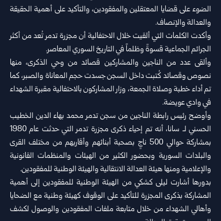
الضوء على قضايا المعتقلين والمفقودين، والتأكيد على أهمية الحقيقة
والعدالة والإنصاف.
وأكدت الكلمات التي ألقيت خلال الاحتفالية أن مجزرة تدمر تُعد من أكثر
الجرائم الجماعية قسوةً وظلماً في التاريخ السوري المعاصر.
وألقى عدد من الناجين والمشاركين قصائد من وحي الذكرى، منها
نصوص وقصائد كُتبت داخل السجن جسدت حجم المعاناة والصبر، كما
تم أداء خطبة وصلاة الجمعة، وزار المشاركون بالاحتفالية مقبرة الشهداء
في وادي عويضة.
وأوضح رئيس رابطة الناجين من سجن تدمر محمد بهاء الدين الخطيب
الحسني لـ سانا، أنه تم إحياء ذكرى مجزرة تدمر التي حدثت عام 1980
بمشاركة حوالي 500 ناجٍ بصحبة أبنائهم وأقاربهم من مختلف القرى
والبلدات السورية وبحضور الكثير من الهيئات والمنظمات القانونية
والإعلامية ومنها هيئة العدالة الانتقالية والهيئة الوطنية للمفقودين.
بدورها أشارت ليلى كشكي من الهيئة الوطنية للمفقودين إلى أهمية
المشاركة بذكرى المجزرة للتأكيد على الوقوف كهيئة وطنية مع الضحايا
وأهالي الشهداء من خلال متابعة ملفات المفقودين والوصول لكشف