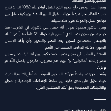
المصير وتحقيق العدالة.
ويقول عبد الرحمن حاج محرم الذي اعتقل أواخر عام 1982 إنه لا تبارح
صورة العذاب خياله بدءاً من الاستقبال المرير للمعتقلين وكيف تنقل بين
مهاجع السل والموت حتى إخلاء سبيله.
وبين الدكتور محمود طويل أنه حصل على دكتوراه في الشريعة بعد
خروجه من سجن تدمر الذي أمضى فيه حوالي 12 عاماً معرباً عن أمله
بالازدهار الاقتصادي لسوريا بعد النصر والتحرير، وأن يأخذ الإنسان
السوري مكانته السامية الحقيقية بين الأمم.
المعتقل السابق في سجن تدمر محمد حكيم يبين أنه كيف دخل سجن
تدمر ورفاقه “مذلولين” و”اليوم هم معززون، مكرمون بفضل الله عز
وجل”.
ويُعد سجن تدمر واحداً من أكثر السجون قسوةً ورهبةً في التاريخ الحديث
حيث تحوّل على مدى عقود إلى ساحة للإعدامات الجماعية والمجازر
والانتهاكات الممنهجة بحق آلاف المعتقلين العُزّل.