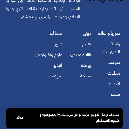
الوكالة الوطنية الرسمية للأخبار في سوريا،
تأسست في 24 يونيو 1965. تتبع وزارة
الإعلام، ومركزها الرئيسي في دمشق.
سوريا والعالم
دولي
صحافة
رئاسة
تعليم
صور
الجمهورية
ثقافة وفنون
علوم وتكنولوجيا
سياسة
رياضة
فيديو
محليات
سياحة
منوعات
اقتصاد
صحة
سياسة الخصوصية
باستخدام هذا الموقع ، فإنك توافق على
و
موافق
شروط الاستخدام
.
© الوكالة العربية السورية للأنباء. كافة الحقوق محفوظة.