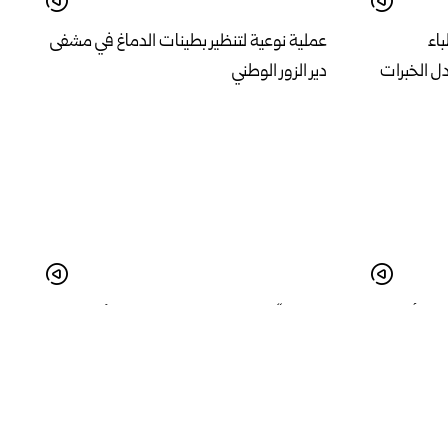
باء
عملية نوعية لتنظير بطينات الدماغ في مشفى
دل الخبرات
دير الزور الوطني
زها أن
فعالية “تاون بازار” تضيء على دور الأسر
أدهم
المنتجة في تنشيط الاقتصاد المحلي بدمشق