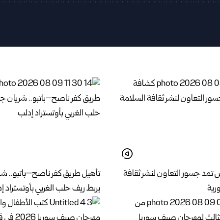
مد جسور التعاون لنشر ثقافة
تأهيل طريق كفر ناصح–باتبو.. شر
رية
يربط ريف حلب الغربي بأوتستراد إ