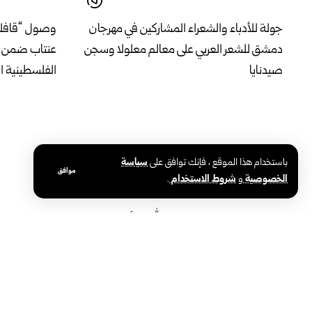
جولة للأدباء والشعراء المشاركين في مهرجان
وصول “قافلة 
دمشق للشعر العربي على معالم معلولا وسجن
عنتاب ضمن رح
صيدنايا
الفلسطينية ا
باستخدام هذا الموقع ، فإنك توافق على
سياسة
موافق
الخصوصية
و
شروط الاستخدام
.
استقبال معتمري معهد عبد الله بن أم مكتوم
بمشاركة نخب
لتحفيظ القرآن الكريم للمكفوفين في إدلب
معرض ARABEX لدعم قطاع البناء والإعمار