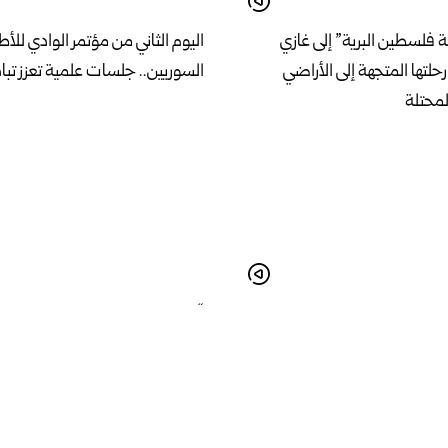
فلسطين البرية” إلى غازي
اليوم الثاني من مؤتمر الوادي للأط
لتها المتجهة إلى الأراضي
السوريين.. جلسات علمية تعزز تبا
لمحتلة
ة من الشركات.. حلب تستضيف
“دمشق التي جمعت البلاغة لا يعج
تجمع الناس” الكاتب الفلسطيني 
الشرقاوي