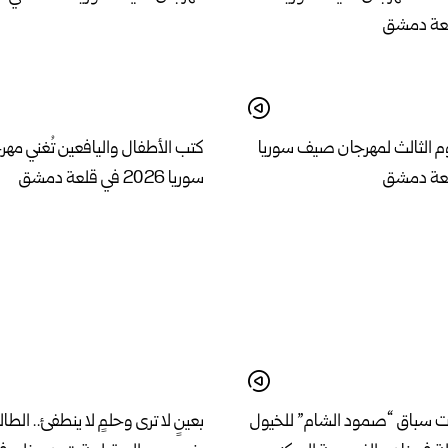
وم الثالث لمهرجان صيف سوريا
كتب الأطفال واليافعين تُغني م
سوريا 2026 في قلعة دمشق
ات سباق “صمود الشام” للخيول
بعينٍ لا ترى وحلمٍ لا ينطفئ.. الط