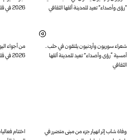
شعراء سوريون وأردنيون يلتقون في حلب..
من أجواء الي
أمسية “رؤى وأصداء” تعيد للمدينة ألقها
2026 في قلعة دمشق
الثقافي
وفاة شاب إثر انهيار جزء من مبنى متضرر في
اختتام فعالي