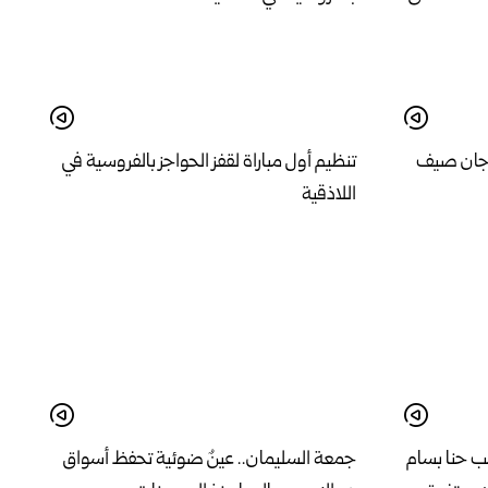
هرجان صيف
تنظيم أول مباراة لقفز الحواجز بالفروسية في
اللاذقية
الب حنا بسام
جمعة السليمان.. عينٌ ضوئية تحفظ أسواق