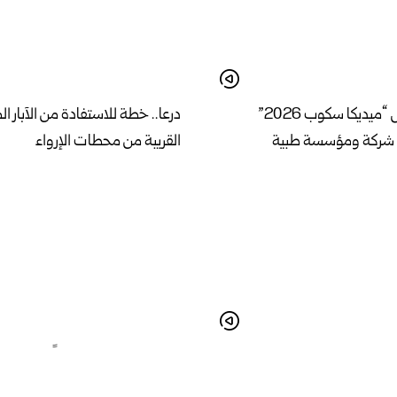
اختتام معرض “ميديكا سكوب 2026”
درعا.. خطة للاستفادة من الآبار ال
القريبة من محطات الإرواء
سية تناقش تنظيم عمل معاصر
محافظ درعا يتفقد عدداً من المطا
لب استعداداً للموسم
التزامها بالشروط الصحية