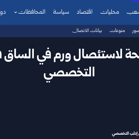
شعب
محليات
اقتصاد
سياسة
المحافظات
دو
ور
منوعات
بيانات الاتصال
جحة لاستئصال ورم في الساق
التخصصي
إدلب التخصصي