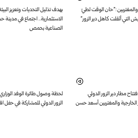
 والمغتربين :”حان الوقت لطيّ
بهدف تذليل التحديات وتعزيز البيئة
 التي أثقلت كاهل دير الزور”
الاستثمارية.. اجتماع في مدينة ح
الصناعية بحمص
تتاح مطار دير الزور الدولي
لحظة وصول طائرة الوفد الوزاري إ
 الخارجية والمغتربين أسعد حسن
الزور الدولي للمشاركة في حفل افت