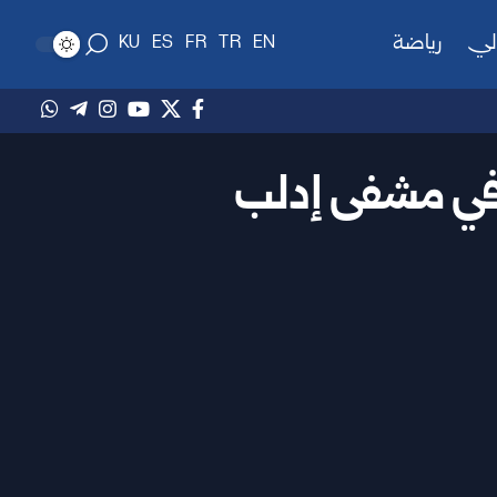
لي
رياضة
KU
ES
FR
TR
EN
 في مشفى إدلب