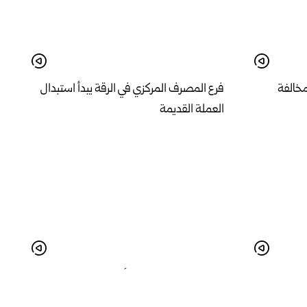
مخالفة
فرع المصرف المركزي في الرقة يبدأ استبدال
العملة القديمة
عم لمتابعة
مجلس مدينة إدلب يبدأ حملة ميدانية لإزالة
إشغالات الأسواق وإعادة الانضباط للشوارع