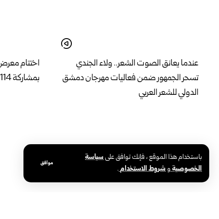
عندما يعانق الصوت الشعر.. ولاء الجندي
تسحر الجمهور ضمن فعاليات مهرجان دمشق
بمشاركة 114 شركة ومؤسسة طبية
الدولي للشعر العربي
باستخدام هذا الموقع ، فإنك توافق على
سياسة
موافق
الخصوصية
و
شروط الاستخدام
.
بحث تطوير القطاع الصناعي وتعزيز الاستثمار
اللجنة الخما
في منبج بريف حلب
الزيتون في إد