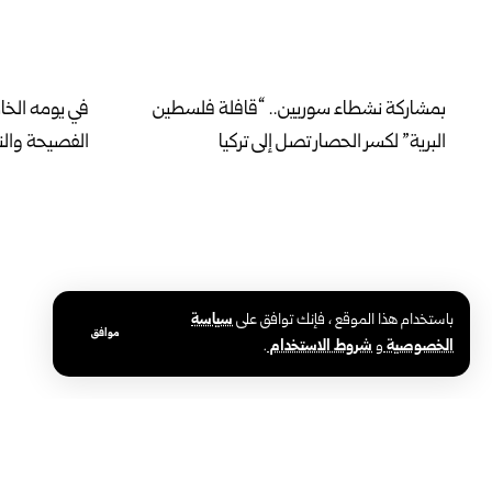
بمشاركة نشطاء سوريين.. “قافلة فلسطين
في يومه الخ
البرية” لكسر الحصار تصل إلى تركيا
الفصيحة والنب
باستخدام هذا الموقع ، فإنك توافق على
سياسة
موافق
الخصوصية
و
شروط الاستخدام
.
محافظة حلب تطلق المرحلة الثانية لإنارة
وزارة الصحة:
أحياء الأشرفية والشيخ مقصود بالطاقة
نموذجي وفق 
الشمسية