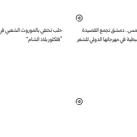
امس.. دمشق تجمع القصيدة
حلب تحتفي بالموروث الشعبي في
طية في مهرجانها الدولي للشعر
“فلكلور بلاد الشام”
 خطة لإنشاء مشفى مركزي
وزير الإدارة المحلية والبيئة يبحث 
مواصفات عالمية في اللاذقية
الخدمات وأولويات المرحلة المقب