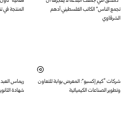
“دمشق التي جمعت البلاغة لا يعجزها أن
فعالية “تاون 
تجمع الناس” الكاتب الفلسطيني أدهم
المنتجة في ت
الشرقاوي
شركات “كيم إكسبو”: المعرض بوابة للتعاون
ريماس العبد ا
وتطوير الصناعات الكيميائية
شهادة الثانوي