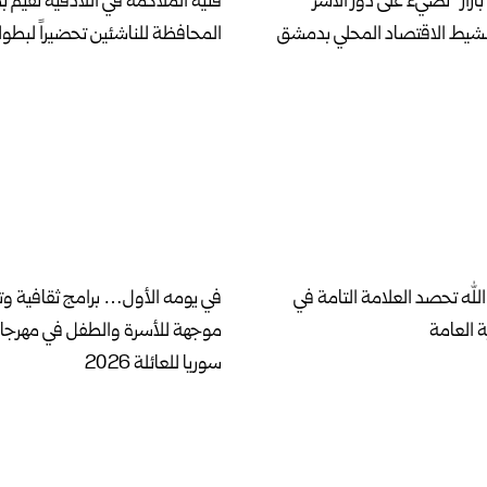
بازار” تضيء على دور الأسر
فنية الملاكمة في اللاذقية تقيم 
نشيط الاقتصاد المحلي بدمشق
المحافظة للناشئين تحضيراً لبطول
لله تحصد العلامة التامة في
في يومه الأول… برامج ثقافية وت
ة العامة
موجهة للأسرة والطفل في مهرج
سوريا للعائلة 2026