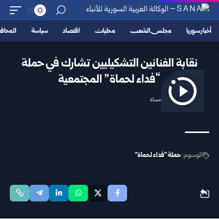
أخبار سوريا
مجلس الشعب
محليات
اقتصاد
سياسة
المحا
نقابة الفنانين التشكيليين تشارك في حملة
“فداء لحماة” المجتمعية
2025/11/22 4:15 مساءً
الوسوم:
حملة "فداء لحماة"