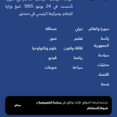
تأسست في 24 يونيو 1965. تتبع وزارة
الإعلام، ومركزها الرئيسي في دمشق.
سوريا والعالم
دولي
صحافة
رئاسة
تعليم
صور
الجمهورية
ثقافة وفنون
علوم وتكنولوجيا
سياسة
رياضة
فيديو
محليات
سياحة
منوعات
اقتصاد
صحة
سياسة الخصوصية
باستخدام هذا الموقع ، فإنك توافق على
و
موافق
شروط الاستخدام
.
© الوكالة العربية السورية للأنباء. كافة الحقوق محفوظة.