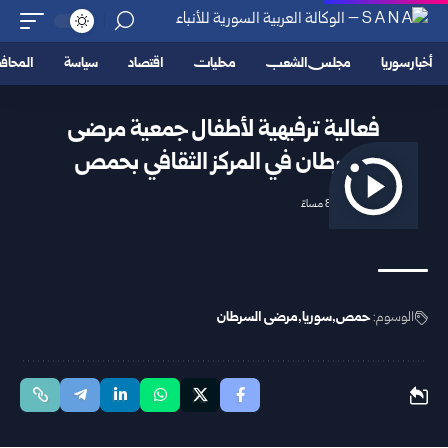
أخبار سوريا
مجلس الشعب
محليات
اقتصاد
سياسة
المحا
فعالية ترفيهية لأطفال جمعية مرضى
السرطان في المركز الثقافي بحمص
2025/10/22 8:33 مساءً
الوسوم:
حمص
سوريا
مرضى السرطان