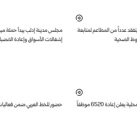
فقد عدداً من المطاعم لمتابعة
مجلس مدينة إدلب يبدأ حملة ميدان
روط الصحية
إشغالات الأسواق وإعادة الانضبا
وزير الإدارة المحلية يعلن إعادة 6520 موظفاً
حضور للخط العربي ضمن فعاليات
وظائفهم
دمشق الدولي للشعر العربي