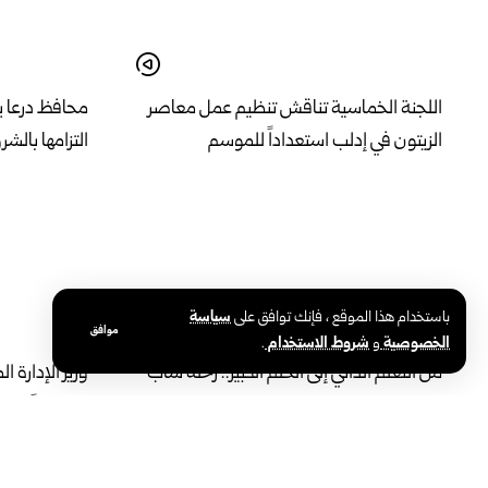
اللجنة الخماسية تناقش تنظيم عمل معاصر
محافظ درعا يت
الزيتون في إدلب استعداداً للموسم
التزامها بالش
باستخدام هذا الموقع ، فإنك توافق على
سياسة
موافق
الخصوصية
و
شروط الاستخدام
.
من التعلّم الذاتي إلى الحلم الكبير.. رحلة شاب
من اللاذقية في رياضة الباركور
مفصولاً إلى ‏