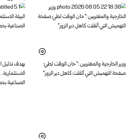
وزير الخارجية والمغتربين :”حان الوقت لطيّ
بهدف تذليل ال
صفحة التهميش التي أثقلت كاهل دير الزور”
الاستثمارية..
الصناعية ب