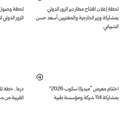
لحظة إعلان افتتاح مطار دير الزور الدولي
لحظة وصول طائ
بمشاركة وزير الخارجية والمغتربين أسعد حسن
الزور الدولي 
الشيباني
اختتام معرض “ميديكا سكوب 2026”
درعا.. خطة لل
بمشاركة 114 شركة ومؤسسة طبية
القريبة من م