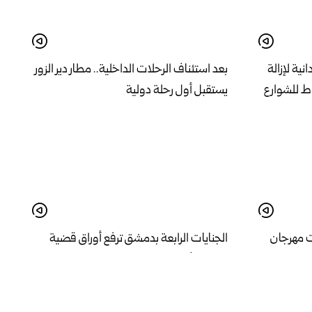
ية لإزالة
بعد استئناف الرحلات الداخلية.. مطار دير الزور
ط للشوارع
يستقبل أول رحلة دولية
 مهرجان
الجنايات الرابعة بدمشق ترفع أوراق قضية
وسيم الأسد للتدقيق والحكم في 18 آب الجاري