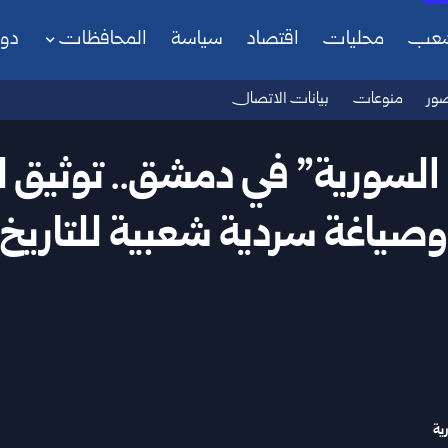
شعب
محليات
اقتصاد
سياسة
المحافظات
دو
ور
منوعات
بيانات الاتصال
 السورية” في دمشق.. توثيق لل
وصياغة سردية شعبية للتاريخ
ية