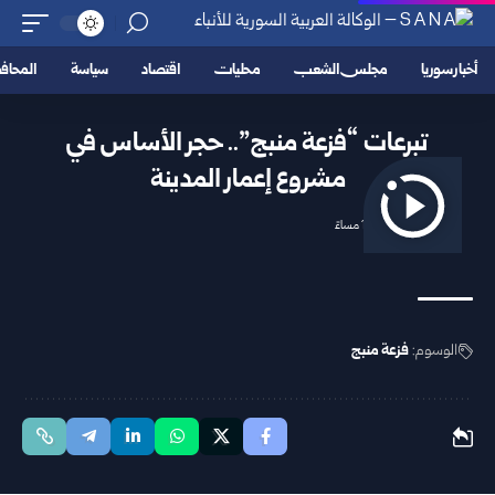
أخبار سوريا
مجلس الشعب
محليات
اقتصاد
سياسة
المحا
تبرعات “فزعة منبج”.. حجر الأساس في
مشروع إعمار المدينة
2025/10/10 11:22 مساءً
الوسوم:
فزعة منبج