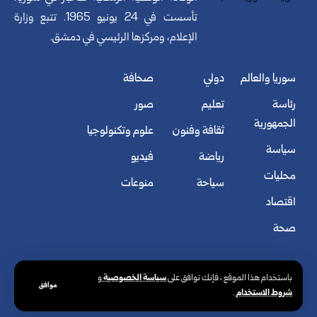
تأسست في 24 يونيو 1965. تتبع وزارة
الإعلام، ومركزها الرئيسي في دمشق.
سوريا والعالم
دولي
صحافة
رئاسة
تعليم
صور
الجمهورية
ثقافة وفنون
علوم وتكنولوجيا
سياسة
رياضة
فيديو
محليات
سياحة
منوعات
اقتصاد
صحة
سياسة الخصوصية
باستخدام هذا الموقع ، فإنك توافق على
و
موافق
شروط الاستخدام
.
© الوكالة العربية السورية للأنباء. كافة الحقوق محفوظة.