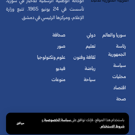
الوكالة الوطنية الرسمية للأخبار في سوريا،
تأسست في 24 يونيو 1965. تتبع وزارة
الإعلام، ومركزها الرئيسي في دمشق.
سوريا والعالم
دولي
صحافة
رئاسة
تعليم
صور
الجمهورية
ثقافة وفنون
علوم وتكنولوجيا
سياسة
رياضة
فيديو
محليات
سياحة
منوعات
اقتصاد
صحة
سياسة الخصوصية
باستخدام هذا الموقع ، فإنك توافق على
و
موافق
شروط الاستخدام
.
© الوكالة العربية السورية للأنباء. كافة الحقوق محفوظة.