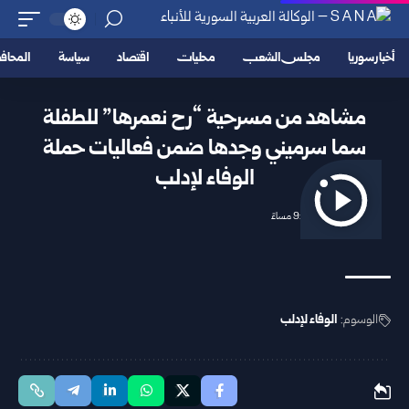
أخبار سوريا
مجلس الشعب
محليات
اقتصاد
سياسة
المحا
مشاهد من مسرحية “رح نعمرها” للطفلة
سما سرميني وجدها ضمن فعاليات حملة
الوفاء لإدلب
2025/09/26 9:06 مساءً
الوسوم:
الوفاء لإدلب